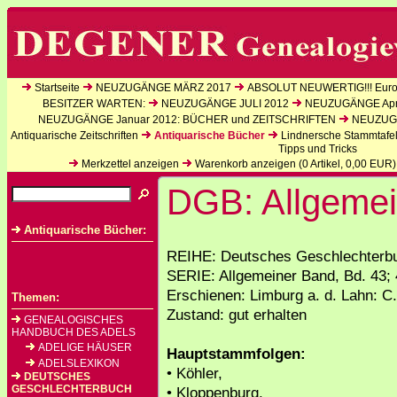
Startseite
NEUZUGÄNGE MÄRZ 2017
ABSOLUT NEUWERTIG!!! Europ
BESITZER WARTEN:
NEUZUGÄNGE JULI 2012
NEUZUGÄNGE Apri
NEUZUGÄNGE Januar 2012: BÜCHER und ZEITSCHRIFTEN
NEUZUGÄ
Antiquarische Zeitschriften
Antiquarische Bücher
Lindnersche Stammtafe
Tipps und Tricks
Merkzettel anzeigen
Warenkorb anzeigen (
0
Artikel,
0,00
EUR)
DGB: Allgemei
Antiquarische Bücher:
REIHE: Deutsches Geschlechterbu
SERIE: Allgemeiner Band, Bd. 43; 
Erschienen: Limburg a. d. Lahn: C.
Themen:
Zustand: gut erhalten
GENEALOGISCHES
HANDBUCH DES ADELS
ADELIGE HÄUSER
Hauptstammfolgen:
ADELSLEXIKON
• Köhler,
DEUTSCHES
GESCHLECHTERBUCH
• Kloppenburg,