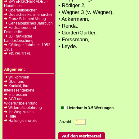
BAYERISCHER ADEL -
• Rödiger 2,
Handbuch
Oberamtsbücher
• Wagner 3 (v. Wagner),
Deutsches Familienarchiv
• Ackermann,
Franz Schubert Verlag
Genealogisches Jahrbuch
• Renda,
Feldscherer und
• Görtler/Gürtler,
Feldmedici
JB Fränkische
• Forssmann,
Landesforschung
Göttinger Jahrbuch 1952-
• Leyde.
1981
EINZELTITEL
Allgemein:
Willkommen
Über uns
Kontakt, Ihre
Interessengebiete
Impressum
AGB und
Widerrufsbelehrung
Widerrufsbelehrung
Lieferbar in 3-5 Werktagen
Ihr Weg zu uns
Hilfe
Haftungshinweis
Anzahl: