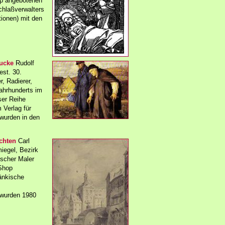
op angebotenen
chlaßverwalters
tionen) mit den
rucke
Rudolf
est. 30.
, Radierer,
ahrhunderts im
ser Reihe
Verlag für
wurden in den
chten
Carl
iegel, Bezirk
tscher Maler
 Shop
änkische
 wurden 1980