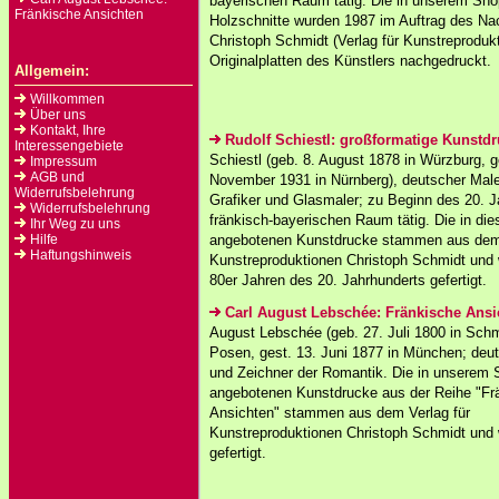
bayerischen Raum tätig. Die in unserem Sh
Fränkische Ansichten
Holzschnitte wurden 1987 im Auftrag des Na
Christoph Schmidt (Verlag für Kunstreproduk
Originalplatten des Künstlers nachgedruckt.
Allgemein:
Willkommen
Über uns
Kontakt, Ihre
Rudolf Schiestl: großformatige Kunstd
Interessengebiete
Schiestl (geb. 8. August 1878 in Würzburg, g
Impressum
AGB und
November 1931 in Nürnberg), deutscher Maler
Widerrufsbelehrung
Grafiker und Glasmaler; zu Beginn des 20. J
Widerrufsbelehrung
fränkisch-bayerischen Raum tätig. Die in die
Ihr Weg zu uns
Hilfe
angebotenen Kunstdrucke stammen aus dem 
Haftungshinweis
Kunstreproduktionen Christoph Schmidt und 
80er Jahren des 20. Jahrhunderts gefertigt.
Carl August Lebschée: Fränkische Ansi
August Lebschée (geb. 27. Juli 1800 in Schm
Posen, gest. 13. Juni 1877 in München; deu
und Zeichner der Romantik. Die in unserem
angebotenen Kunstdrucke aus der Reihe "Fr
Ansichten" stammen aus dem Verlag für
Kunstreproduktionen Christoph Schmidt und
gefertigt.