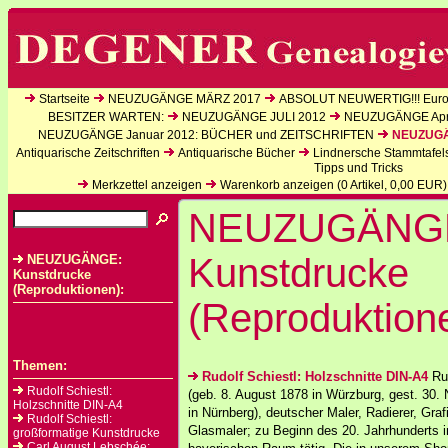
Startseite
NEUZUGÄNGE MÄRZ 2017
ABSOLUT NEUWERTIG!!! Europ
BESITZER WARTEN:
NEUZUGÄNGE JULI 2012
NEUZUGÄNGE Apri
NEUZUGÄNGE Januar 2012: BÜCHER und ZEITSCHRIFTEN
NEUZUGÄN
Antiquarische Zeitschriften
Antiquarische Bücher
Lindnersche Stammtafel
Tipps und Tricks
Merkzettel anzeigen
Warenkorb anzeigen (
0
Artikel,
0,00
EUR)
NEUZUGÄNG
Kunstdrucke
NEUZUGÄNGE:
Kunstdrucke
(Reproduktionen):
(Reproduktion
Themen:
Rudolf Schiestl: Holzschnitte DIN-A4
Rud
Rudolf Schiestl:
(geb. 8. August 1878 in Würzburg, gest. 30
Holzschnitte DIN-A4
in Nürnberg), deutscher Maler, Radierer, Graf
Rudolf Schiestl:
Glasmaler; zu Beginn des 20. Jahrhunderts i
großformatige Kunstdrucke
Carl August Lebschée: