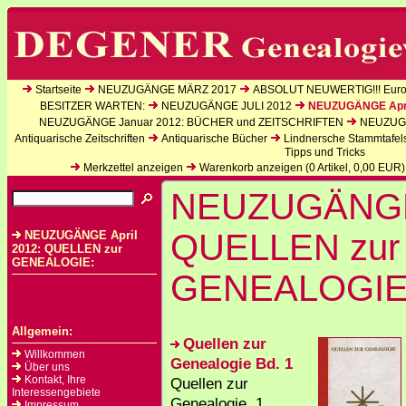
Startseite
NEUZUGÄNGE MÄRZ 2017
ABSOLUT NEUWERTIG!!! Europ
BESITZER WARTEN:
NEUZUGÄNGE JULI 2012
NEUZUGÄNGE Apri
NEUZUGÄNGE Januar 2012: BÜCHER und ZEITSCHRIFTEN
NEUZUGÄ
Antiquarische Zeitschriften
Antiquarische Bücher
Lindnersche Stammtafel
Tipps und Tricks
Merkzettel anzeigen
Warenkorb anzeigen (
0
Artikel,
0,00
EUR)
NEUZUGÄNGE 
QUELLEN zur
NEUZUGÄNGE April
2012: QUELLEN zur
GENEALOGIE:
GENEALOGI
Allgemein:
Quellen zur
Willkommen
Genealogie Bd. 1
Über uns
Kontakt, Ihre
Quellen zur
Interessengebiete
Genealogie. 1.
Impressum