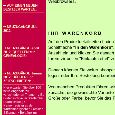
Webbrowsers.
AUF EINEN NEUEN
BESITZER WARTEN::
NEUZUGÄNGE JULI
2012:
I H R W A R E N K O R B
Auf den Produktdetailseiten finden
Schaltfläche
"In den Warenkorb"
NEUZUGÄNGE April
2012: QUELLEN zur
Anzahl ein und klicken Sie danach
GENEALOGIE:
Ihrem virtuellen "Einkaufszettel" z
Danach können Sie weiter shoppen
NEUZUGÄNGE Januar
legen, oder Ihre Bestellung bearbei
2012: BÜCHER und
ZEITSCHRIFTEN:
Von manchen Produkten führen wir
Hier erwarten Sie über 100
neue Angebote zu
zunächst die gewünschte Variante
verschiedenen Themen, z.B.:
Größe oder Farbe, bevor Sie das P
Gildenarchive im Stadtarchiv
Braunschweig •
Namenregister zu den
Württembergischen Familien-
Stiftungen • Beiträge zur