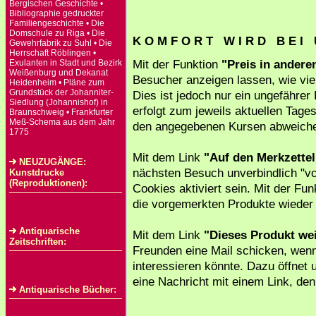
Bergischen Geschichte •
Bibliographie gedruckter
Familiengeschichte • Die
Domschule zu Riga • Die
K O M F O R T W I R D B E I 
Gewehrfabrik zu Suhl • Die
Herrschaft Röblingen •
Mit der Funktion
"Preis in ander
Exulanten in Stadt und Bezirk
Weißenburg und Dekanat
Besucher anzeigen lassen, wie viel
Heidenheim • Pläne zum
Grundstück der Johanniter-
Dies ist jedoch nur ein ungefährer
Siedlung (Johannishof) in
erfolgt zum jeweils aktuellen Tag
Braunschweig • Frankfurter
Meß-Schema aus dem Jahr
den angegebenen Kursen abweich
1775
Mit dem Link
"Auf den Merkzettel
NEUZUGÄNGE:
nächsten Besuch unverbindlich "vo
Kunstdrucke
(Reproduktionen):
Cookies aktiviert sein. Mit der Fun
die vorgemerkten Produkte wieder 
Antiquarische
Mit dem Link
"Dieses Produkt we
Zeitschriften:
Freunden eine Mail schicken, wenn
interessieren könnte. Dazu öffnet 
eine Nachricht mit einem Link, de
Antiquarische Bücher: