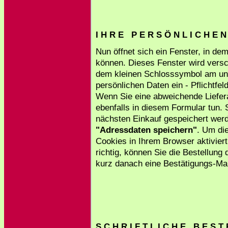
I H R E P E R S Ö N L I C H E 
Nun öffnet sich ein Fenster, in de
können. Dieses Fenster wird versc
dem kleinen Schlosssymbol am unt
persönlichen Daten ein - Pflichtfe
Wenn Sie eine abweichende Liefer
ebenfalls in diesem Formular tun. 
nächsten Einkauf gespeichert werde
"Adressdaten speichern"
. Um di
Cookies in Ihrem Browser aktiviert
richtig, können Sie die Bestellung
kurz danach eine Bestätigungs-Mai
S C H R I F T L I C H E B E S T