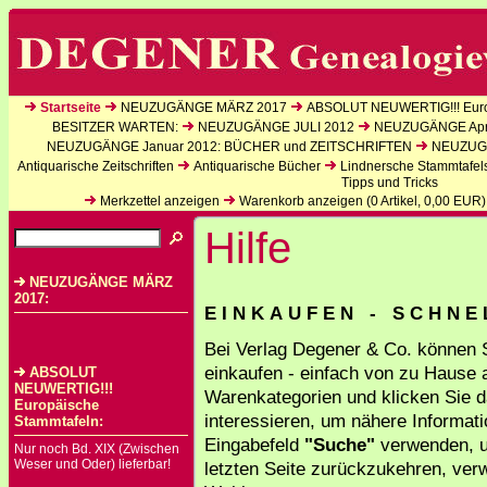
Startseite
NEUZUGÄNGE MÄRZ 2017
ABSOLUT NEUWERTIG!!! Euro
BESITZER WARTEN:
NEUZUGÄNGE JULI 2012
NEUZUGÄNGE Apri
NEUZUGÄNGE Januar 2012: BÜCHER und ZEITSCHRIFTEN
NEUZUGÄ
Antiquarische Zeitschriften
Antiquarische Bücher
Lindnersche Stammtafel
Tipps und Tricks
Merkzettel anzeigen
Warenkorb anzeigen (
0
Artikel,
0,00
EUR)
Hilfe
NEUZUGÄNGE MÄRZ
2017:
E I N K A U F E N - S C H N E
Bei Verlag Degener & Co. können S
einkaufen - einfach von zu Hause 
ABSOLUT
NEUWERTIG!!!
Warenkategorien und klicken Sie d
Europäische
interessieren, um nähere Informat
Stammtafeln:
Eingabefeld
"Suche"
verwenden, um
Nur noch Bd. XIX (Zwischen
Weser und Oder) lieferbar!
letzten Seite zurückzukehren, ver