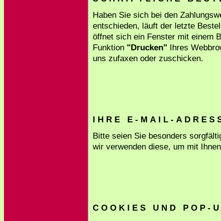
Haben Sie sich bei den Zahlungswei
entschieden, läuft der letzte Beste
öffnet sich ein Fenster mit einem B
Funktion
"Drucken"
Ihres Webbrow
uns zufaxen oder zuschicken.
I H R E E - M A I L - A D R E S 
Bitte seien Sie besonders sorgfält
wir verwenden diese, um mit Ihnen 
C O O K I E S U N D P O P - U