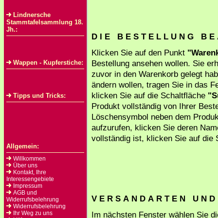
Lindnersche
Stammtafelsammlung 18.
Jh.:
D I E B E S T E L L U N G B E 
Klicken Sie auf den Punkt
"Warenk
Bestellung ansehen wollen. Sie erha
Wappen - Kupferstiche:
zuvor in den Warenkorb gelegt hab
ändern wollen, tragen Sie in das F
klicken Sie auf die Schaltfläche
"S
Tipps und Tricks:
Produkt vollständig von Ihrer Best
Löschensymbol neben dem Produkt
aufzurufen, klicken Sie deren Na
vollständig ist, klicken Sie auf die
Allgemein:
Willkommen
Über uns
Kontakt, Ihre
Interessengebiete
Impressum
AGB und
V E R S A N D A R T E N U N D
Widerrufsbelehrung
Widerrufsbelehrung
Ihr Weg zu uns
Im nächsten Fenster wählen Sie 