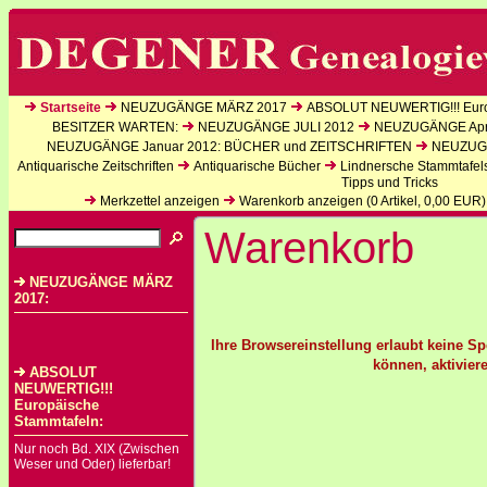
Startseite
NEUZUGÄNGE MÄRZ 2017
ABSOLUT NEUWERTIG!!! Euro
BESITZER WARTEN:
NEUZUGÄNGE JULI 2012
NEUZUGÄNGE Apri
NEUZUGÄNGE Januar 2012: BÜCHER und ZEITSCHRIFTEN
NEUZUGÄ
Antiquarische Zeitschriften
Antiquarische Bücher
Lindnersche Stammtafel
Tipps und Tricks
Merkzettel anzeigen
Warenkorb anzeigen (
0
Artikel,
0,00
EUR)
Warenkorb
NEUZUGÄNGE MÄRZ
2017:
Ihre Browsereinstellung erlaubt keine S
können, aktiviere
ABSOLUT
NEUWERTIG!!!
Europäische
Stammtafeln:
Nur noch Bd. XIX (Zwischen
Weser und Oder) lieferbar!