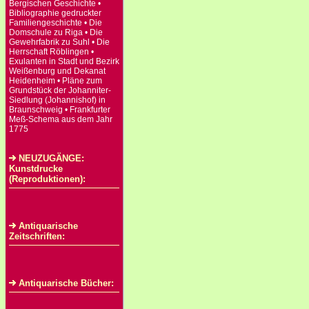
Bergischen Geschichte •
Bibliographie gedruckter
Familiengeschichte • Die
Domschule zu Riga • Die
Gewehrfabrik zu Suhl • Die
Herrschaft Röblingen •
Exulanten in Stadt und Bezirk
Weißenburg und Dekanat
Heidenheim • Pläne zum
Grundstück der Johanniter-
Siedlung (Johannishof) in
Braunschweig • Frankfurter
Meß-Schema aus dem Jahr
1775
NEUZUGÄNGE:
Kunstdrucke
(Reproduktionen):
Antiquarische
Zeitschriften:
Antiquarische Bücher: