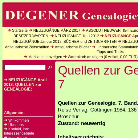
Startseite
NEUZUGÄNGE MÄRZ 2017
ABSOLUT NEUWERTIG!!! Europ
BESITZER WARTEN:
NEUZUGÄNGE JULI 2012
NEUZUGÄNGE Apri
NEUZUGÄNGE Januar 2012: BÜCHER und ZEITSCHRIFTEN
NEUZUGÄ
Antiquarische Zeitschriften
Antiquarische Bücher
Lindnersche Stammtafel
Tipps und Tricks
Merkzettel anzeigen
Warenkorb anzeigen (
0
Artikel,
0,00
EUR)
Quellen zur G
7
NEUZUGÄNGE April
2012: QUELLEN zur
GENEALOGIE:
Quellen zur Genealogie. 7. Band
Reise Verlag. Göttingen 1984. 136
Allgemein:
Broschur.
Willkommen
Zustand: neuwertig
Über uns
Kontakt, Ihre
Interessengebiete
Inhaltsverzeichnis:
Impressum