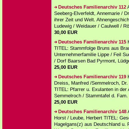
Deutsches Familienarchiv 112
Seeberg-Elverfeldt, Annemarie / D
ihrer Zeit und Welt. Ahnengeschich
Ludewig / Weidauer / Caulwell / Röh
30,00 EUR
Deutsches Familienarchiv 115
H
TITEL: Stammfolge Bruns aus Bra
Unternehmerfamilie Lippe / Feil Su
/ Dorf Baarsen Bad Pyrmont, Lüdge
25,00 EUR
Deutsches Familienarchiv 119
Dreiss, Manfred /Semmelroch, Dr.
TITEL: Pfarrer u. Exulanten in de
Semmelroch / Stammtafel d. Fam. M
25,00 EUR
Deutsches Familienarchiv 148
A
Horst / Leube, Herbert TITEL: Ges
Hagelgans(z) aus Deutschland u. R