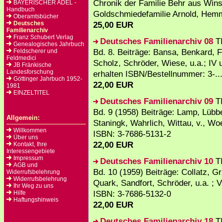
Chronik der Familie Behr aus Wins
BAYERISCHER ADEL -
Handbuch
Goldschmiedefamilie Arnold, Hemme
Oberamtsbücher
Deutsches
25,00 EUR
Familienarchiv
Franz Schubert Verlag
Deutsches Familienarchiv 08
TI
Genealogisches Jahrbuch
Bd. 8. Beiträge: Bansa, Benkard, F
Feldscherer und
Feldmedici
Scholz, Schröder, Wiese, u.a.; IV
JB Fränkische
Landesforschung
erhalten ISBN/Bestellnummer: 3-..
Göttinger Jahrbuch 1952-
22,00 EUR
1981
EINZELTITEL
Deutsches Familienarchiv 09
TI
Bd. 9 (1958) Beiträge: Lamp, Lübb
Allgemein:
Staningk, Wahrlich, Wittau, v., Woe
Willkommen
ISBN: 3-7686-5131-2
Über uns
22,00 EUR
Kontakt, Ihre
Interessengebiete
Impressum
Deutsches Familienarchiv 10
TI
AGB und
Bd. 10 (1959) Beiträge: Collatz, Gr
Widerrufsbelehrung
Widerrufsbelehrung
Quark, Sandfort, Schröder, u.a. ; VI
Ihr Weg zu uns
ISBN: 3-7686-5132-0
Hilfe
Haftungshinweis
22,00 EUR
Deutsches Familienarchiv 18
TI