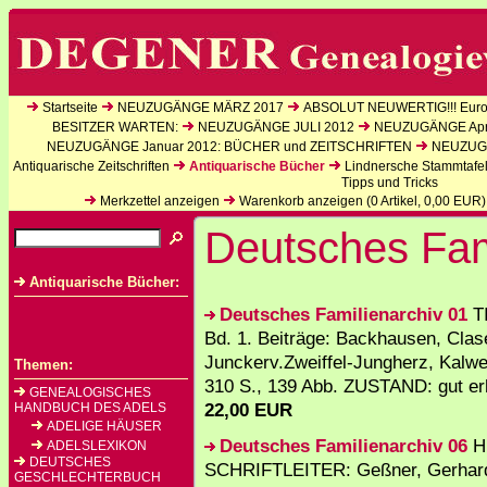
Startseite
NEUZUGÄNGE MÄRZ 2017
ABSOLUT NEUWERTIG!!! Europ
BESITZER WARTEN:
NEUZUGÄNGE JULI 2012
NEUZUGÄNGE Apri
NEUZUGÄNGE Januar 2012: BÜCHER und ZEITSCHRIFTEN
NEUZUGÄ
Antiquarische Zeitschriften
Antiquarische Bücher
Lindnersche Stammtafe
Tipps und Tricks
Merkzettel anzeigen
Warenkorb anzeigen (
0
Artikel,
0,00
EUR)
Deutsches Fam
Antiquarische Bücher:
Deutsches Familienarchiv 01
TI
Bd. 1. Beiträge: Backhausen, Cla
Junckerv.Zweiffel-Jungherz, Kalwei
Themen:
310 S., 139 Abb. ZUSTAND: gut erh
GENEALOGISCHES
22,00 EUR
HANDBUCH DES ADELS
ADELIGE HÄUSER
Deutsches Familienarchiv 06
H
ADELSLEXIKON
DEUTSCHES
SCHRIFTLEITER: Geßner, Gerhard /
GESCHLECHTERBUCH