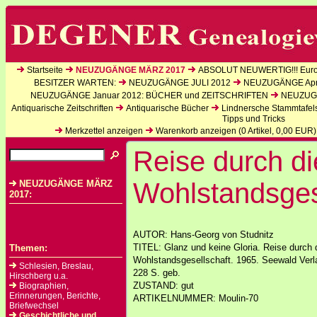
Startseite
NEUZUGÄNGE MÄRZ 2017
ABSOLUT NEUWERTIG!!! Europ
BESITZER WARTEN:
NEUZUGÄNGE JULI 2012
NEUZUGÄNGE Apri
NEUZUGÄNGE Januar 2012: BÜCHER und ZEITSCHRIFTEN
NEUZUGÄ
Antiquarische Zeitschriften
Antiquarische Bücher
Lindnersche Stammtafel
Tipps und Tricks
Merkzettel anzeigen
Warenkorb anzeigen (
0
Artikel,
0,00
EUR)
Reise durch di
Wohlstandsges
NEUZUGÄNGE MÄRZ
2017:
AUTOR: Hans-Georg von Studnitz
TITEL: Glanz und keine Gloria. Reise durch 
Themen:
Wohlstandsgesellschaft. 1965. Seewald Verla
Schlesien, Breslau,
228 S. geb.
Hirschberg u.a.
ZUSTAND: gut
Biographien,
Erinnerungen, Berichte,
ARTIKELNUMMER: Moulin-70
Briefwechsel
Geschichtliche und