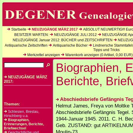
Startseite
NEUZUGÄNGE MÄRZ 2017
ABSOLUT NEUWERTIG!!! Europ
BESITZER WARTEN:
NEUZUGÄNGE JULI 2012
NEUZUGÄNGE Apri
NEUZUGÄNGE Januar 2012: BÜCHER und ZEITSCHRIFTEN
NEUZUGÄ
Antiquarische Zeitschriften
Antiquarische Bücher
Lindnersche Stammtafel
Tipps und Tricks
Merkzettel anzeigen
Warenkorb anzeigen (
0
Artikel,
0,00
EUR)
Biographien, 
Berichte, Brie
NEUZUGÄNGE MÄRZ
2017:
Abschiedsbriefe Gefängnis Teg
Themen:
Helmut James, Freya von Moltke 
Abschiedsbriefe Gefängnis Tegel.
Schlesien, Breslau,
Hirschberg u.a.
1944-Januar 1945. 2011. C. H. Bec
Biographien,
Erinnerungen, Berichte,
Geb. ZUSTAND: gut ARTIKELNU
Briefwechsel
Moulin-73
Geschichtliche und