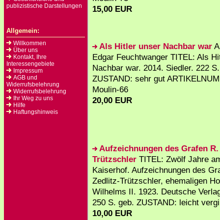
publizistische Darstellungen
15,00 EUR
Allgemein:
Willkommen
Als Hitler unser Nachbar war
A
Über uns
Edgar Feuchtwanger TITEL: Als Hit
Kontakt, Ihre
Interessengebiete
Nachbar war. 2014. Siedler. 222 S
Impressum
ZUSTAND: sehr gut ARTIKELNU
AGB und
Widerrufsbelehrung
Moulin-66
Widerrufsbelehrung
Ihr Weg zu uns
20,00 EUR
Hilfe
Haftungshinweis
Aufzeichnungen des Grafen R. 
Trützschler
TITEL: Zwölf Jahre a
Kaiserhof. Aufzeichnungen des Gr
Zedlitz-Trützschler, ehemaligen H
Wilhelms II. 1923. Deutsche Verlag
250 S. geb. ZUSTAND: leicht vergi 
10,00 EUR