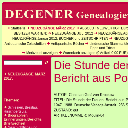
Startseite
NEUZUGÄNGE MÄRZ 2017
ABSOLUT NEUWERTIG!!! Europ
BESITZER WARTEN:
NEUZUGÄNGE JULI 2012
NEUZUGÄNGE Apri
NEUZUGÄNGE Januar 2012: BÜCHER und ZEITSCHRIFTEN
NEUZUGÄ
Antiquarische Zeitschriften
Antiquarische Bücher
Lindnersche Stammtafel
Tipps und Tricks
Merkzettel anzeigen
Warenkorb anzeigen (
0
Artikel,
0,00
EUR)
Die Stunde de
Bericht aus 
NEUZUGÄNGE MÄRZ
2017:
AUTOR: Christian Graf von Krockow
TITEL: Die Stunde der Frauen. Bericht aus
Themen:
1947. 1988. Deutsche Verlags-Anstalt. 256 S
Schlesien, Breslau,
ZUSTAND: gut
Hirschberg u.a.
ARTIKELNUMMER: Moulin-84
Biographien,
Erinnerungen, Berichte,
Briefwechsel
Geschichtliche und