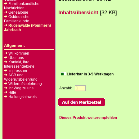
Familienkundliche
Nachrichten
Inhaltsübersicht
[32 KB]
Genealogie
Ostdeutsche
Familienkunde
Rügenwalde (Pommern)
Jahrbuch
Allgemein:
Willkommen
Über uns
Kontakt, Ihre
Interessengebiete
Impressum
Lieferbar in 3-5 Werktagen
AGB und
Widerrufsbelehrung
Widerrufsbelehrung
Ihr Weg zu uns
Anzahl:
Hilfe
Haftungshinweis
Dieses Produkt weiterempfehlen