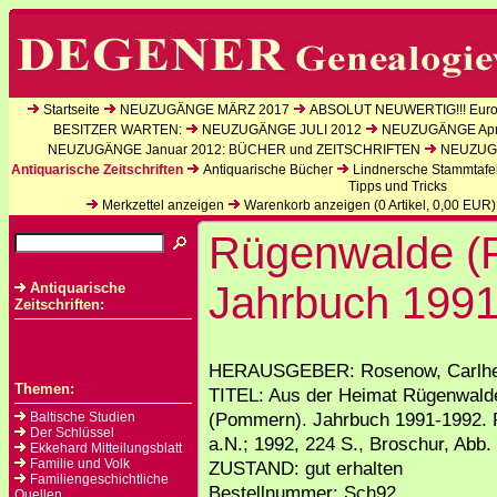
Startseite
NEUZUGÄNGE MÄRZ 2017
ABSOLUT NEUWERTIG!!! Europ
BESITZER WARTEN:
NEUZUGÄNGE JULI 2012
NEUZUGÄNGE Apri
NEUZUGÄNGE Januar 2012: BÜCHER und ZEITSCHRIFTEN
NEUZUGÄ
Antiquarische Zeitschriften
Antiquarische Bücher
Lindnersche Stammtafe
Tipps und Tricks
Merkzettel anzeigen
Warenkorb anzeigen (
0
Artikel,
0,00
EUR)
Rügenwalde (
Jahrbuch 199
Antiquarische
Zeitschriften:
HERAUSGEBER: Rosenow, Carlhe
Themen:
TITEL: Aus der Heimat Rügenwald
(Pommern). Jahrbuch 1991-1992. 
Baltische Studien
Der Schlüssel
a.N.; 1992, 224 S., Broschur, Abb.
Ekkehard Mitteilungsblatt
Familie und Volk
ZUSTAND: gut erhalten
Familiengeschichtliche
Bestellnummer: Sch92
Quellen