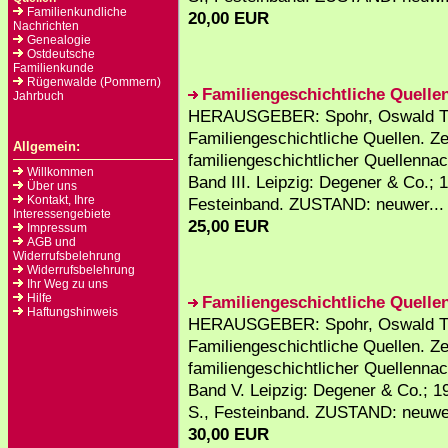
Familienkundliche
20,00 EUR
Nachrichten
Genealogie
Ostdeutsche
Familienkunde
Rügenwalde (Pommern)
Familiengeschichtliche Quellen 
Jahrbuch
HERAUSGEBER: Spohr, Oswald T
Familiengeschichtliche Quellen. Zei
Allgemein:
familiengeschichtlicher Quellenna
Willkommen
Band III. Leipzig: Degener & Co.; 
Über uns
Kontakt, Ihre
Festeinband. ZUSTAND: neuwer...
Interessengebiete
25,00 EUR
Impressum
AGB und
Widerrufsbelehrung
Widerrufsbelehrung
Ihr Weg zu uns
Hilfe
Familiengeschichtliche Quelle
Haftungshinweis
HERAUSGEBER: Spohr, Oswald T
Familiengeschichtliche Quellen. Zei
familiengeschichtlicher Quellenna
Band V. Leipzig: Degener & Co.; 1
S., Festeinband. ZUSTAND: neuwe
30,00 EUR