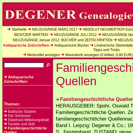
Startseite
NEUZUGÄNGE MÄRZ 2017
ABSOLUT NEUWERTIG!!! Europ
BESITZER WARTEN:
NEUZUGÄNGE JULI 2012
NEUZUGÄNGE Apri
NEUZUGÄNGE Januar 2012: BÜCHER und ZEITSCHRIFTEN
NEUZUGÄ
Antiquarische Zeitschriften
Antiquarische Bücher
Lindnersche Stammtafe
Tipps und Tricks
Merkzettel anzeigen
Warenkorb anzeigen (
0
Artikel,
0,00
EUR)
Familiengeschi
Quellen
Antiquarische
Zeitschriften:
Familiengeschichtliche Quellen
Themen:
HERAUSGEBER: Spohr, Oswald T
Familiengeschichtliche Quellen. Zei
Baltische Studien
Der Schlüssel
familiengeschichtlicher Quellenna
Ekkehard Mitteilungsblatt
Familie und Volk
Band I. Leipzig: Degener & Co.; 1
Familiengeschichtliche
S., Festeinband. ZUSTAND: neuw..
Quellen