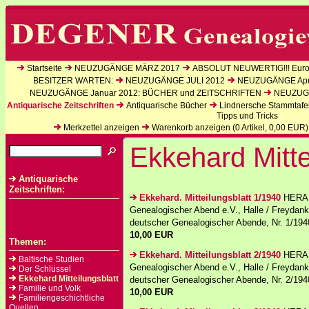
Startseite
NEUZUGÄNGE MÄRZ 2017
ABSOLUT NEUWERTIG!!! Europ
BESITZER WARTEN:
NEUZUGÄNGE JULI 2012
NEUZUGÄNGE Apri
NEUZUGÄNGE Januar 2012: BÜCHER und ZEITSCHRIFTEN
NEUZUGÄ
Antiquarische Zeitschriften
Antiquarische Bücher
Lindnersche Stammtafe
Tipps und Tricks
Merkzettel anzeigen
Warenkorb anzeigen (
0
Artikel,
0,00
EUR)
Ekkehard Mitte
Antiquarische
Zeitschriften:
Ekkehard. Mitteilungsblatt 1/1940
HERAU
Genealogischer Abend e.V., Halle / Freydank,
deutscher Genealogischer Abende, Nr. 1/1940.
10,00 EUR
Themen:
Ekkehard. Mitteilungsblatt 2/1940
HERAU
Baltische Studien
Genealogischer Abend e.V., Halle / Freydank,
Der Schlüssel
Ekkehard Mitteilungsblatt
deutscher Genealogischer Abende, Nr. 2/1940.
Familie und Volk
10,00 EUR
Familiengeschichtliche
Quellen