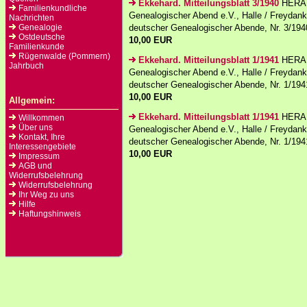
Ekkehard. Mitteilungsblatt 3/1940
HERAU
Familienkundliche
Genealogischer Abend e.V., Halle / Freydank,
Nachrichten
Genealogie
deutscher Genealogischer Abende, Nr. 3/1940.
Ostdeutsche
10,00 EUR
Familienkunde
Rügenwalde (Pommern)
Ekkehard. Mitteilungsblatt 1/1941
HERAU
Jahrbuch
Genealogischer Abend e.V., Halle / Freydank,
deutscher Genealogischer Abende, Nr. 1/1941.
10,00 EUR
Allgemein:
Ekkehard. Mitteilungsblatt 1/1941
HERAU
Willkommen
Über uns
Genealogischer Abend e.V., Halle / Freydank,
Kontakt, Ihre
deutscher Genealogischer Abende, Nr. 1/1941.
Interessengebiete
10,00 EUR
Impressum
AGB und
Widerrufsbelehrung
Widerrufsbelehrung
Ihr Weg zu uns
Hilfe
Haftungshinweis