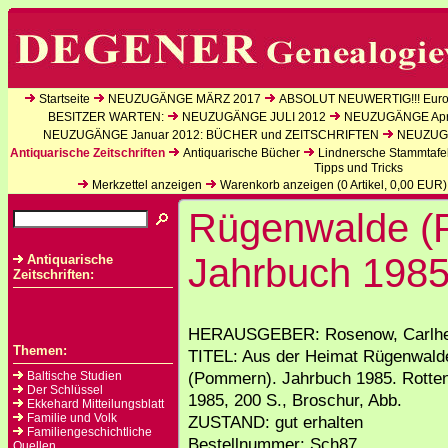
Startseite
NEUZUGÄNGE MÄRZ 2017
ABSOLUT NEUWERTIG!!! Europ
BESITZER WARTEN:
NEUZUGÄNGE JULI 2012
NEUZUGÄNGE Apri
NEUZUGÄNGE Januar 2012: BÜCHER und ZEITSCHRIFTEN
NEUZUGÄ
Antiquarische Zeitschriften
Antiquarische Bücher
Lindnersche Stammtafe
Tipps und Tricks
Merkzettel anzeigen
Warenkorb anzeigen (
0
Artikel,
0,00
EUR)
Rügenwalde (
Jahrbuch 198
Antiquarische
Zeitschriften:
HERAUSGEBER: Rosenow, Carlhe
Themen:
TITEL: Aus der Heimat Rügenwald
(Pommern). Jahrbuch 1985. Rotten
Baltische Studien
Der Schlüssel
1985, 200 S., Broschur, Abb.
Ekkehard Mitteilungsblatt
Familie und Volk
ZUSTAND: gut erhalten
Familiengeschichtliche
Bestellnummer: Sch87
Quellen