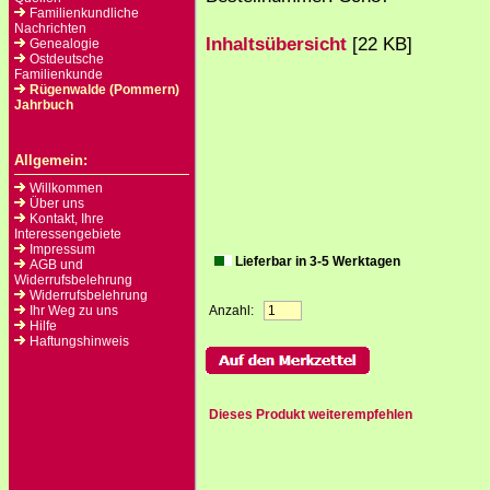
Familienkundliche
Nachrichten
Inhaltsübersicht
[22 KB]
Genealogie
Ostdeutsche
Familienkunde
Rügenwalde (Pommern)
Jahrbuch
Allgemein:
Willkommen
Über uns
Kontakt, Ihre
Interessengebiete
Impressum
Lieferbar in 3-5 Werktagen
AGB und
Widerrufsbelehrung
Widerrufsbelehrung
Ihr Weg zu uns
Anzahl:
Hilfe
Haftungshinweis
Dieses Produkt weiterempfehlen