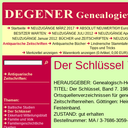
Startseite
NEUZUGÄNGE MÄRZ 2017
ABSOLUT NEUWERTIG!!! Europ
BESITZER WARTEN:
NEUZUGÄNGE JULI 2012
NEUZUGÄNGE Apri
NEUZUGÄNGE Januar 2012: BÜCHER und ZEITSCHRIFTEN
NEUZUGÄ
Antiquarische Zeitschriften
Antiquarische Bücher
Lindnersche Stammtafe
Tipps und Tricks
Merkzettel anzeigen
Warenkorb anzeigen (
0
Artikel,
0,00
EUR)
Der Schlüssel
Antiquarische
Zeitschriften:
HERAUSGEBER: Genealogisch-Hera
TITEL: Der Schlüssel, Band 7. 198
Ortsquellenverzeichnissen für genea
Themen:
Zeitschriftenreihen. Göttingen: He
Festeinband.
Baltische Studien
Der Schlüssel
ZUSTAND: gut erhalten
Ekkehard Mitteilungsblatt
Familie und Volk
Bestellnummer: MA / 3-7686-3059
Familiengeschichtliche
Quellen