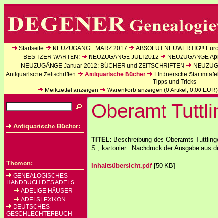
Startseite
NEUZUGÄNGE MÄRZ 2017
ABSOLUT NEUWERTIG!!! Europ
BESITZER WARTEN:
NEUZUGÄNGE JULI 2012
NEUZUGÄNGE Apri
NEUZUGÄNGE Januar 2012: BÜCHER und ZEITSCHRIFTEN
NEUZUGÄ
Antiquarische Zeitschriften
Antiquarische Bücher
Lindnersche Stammtafe
Tipps und Tricks
Merkzettel anzeigen
Warenkorb anzeigen (
0
Artikel,
0,00
EUR)
Oberamt Tuttl
Antiquarische Bücher:
TITEL:
Beschreibung des Oberamts Tuttling
S., kartoniert. Nachdruck der Ausgabe aus 
Themen:
Inhaltsübersicht.pdf
[50 KB]
GENEALOGISCHES
HANDBUCH DES ADELS
ADELIGE HÄUSER
ADELSLEXIKON
DEUTSCHES
GESCHLECHTERBUCH