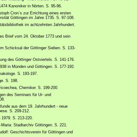
74 Kanoniker in Nörten. S. 95-96.
toph Cron´s zur Errichtung eines ersten
sität Göttingen im Jahre 1735. S. 97-108.
itätsbibliothek im achtzehnten Jahrhundert.
es Brief vom 24. Oktober 1773 und sein
 Schicksal der Göttinger Sieben. S. 133-
ung des Göttinger Ostviertels. S. 141-176.
938 in Münden und Göttingen. S. 177-192.
akologe. S. 193-197.
e. S. 198.
ricoechea, Chemiker. S. 199-200.
en des Seminars für Ur- und
08.
funde aus dem 19. Jahrhundert - neue
ese. S. 209-212.
n 1979. S. 213-220.
-Maria: Stadtarchiv Göttingen. S. 221.
udolf: Geschichtsverein für Göttingen und