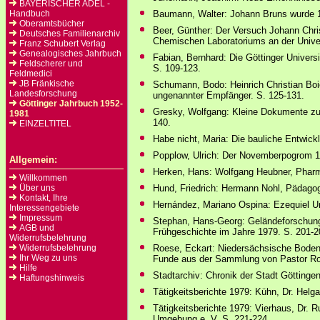
BAYERISCHER ADEL -
Handbuch
Baumann, Walter: Johann Bruns wurde 14
Oberamtsbücher
Beer, Günther: Der Versuch Johann Chris
Deutsches Familienarchiv
Chemischen Laboratoriums an der Univer
Franz Schubert Verlag
Genealogisches Jahrbuch
Fabian, Bernhard: Die Göttinger Univers
Feldscherer und
S. 109-123.
Feldmedici
JB Fränkische
Schumann, Bodo: Heinrich Christian Boi
Landesforschung
ungenannter Empfänger. S. 125-131.
Göttinger Jahrbuch 1952-
Gresky, Wolfgang: Kleine Dokumente zum
1981
140.
EINZELTITEL
Habe nicht, Maria: Die bauliche Entwickl
Popplow, Ulrich: Der Novemberpogrom 1
Allgemein:
Herken, Hans: Wolfgang Heubner, Pharm
Willkommen
Über uns
Hund, Friedrich: Hermann Nohl, Pädagog
Kontakt, Ihre
Hernández, Mariano Ospina: Ezequiel U
Interessengebiete
Impressum
Stephan, Hans-Georg: Geländeforschung
AGB und
Frühgeschichte im Jahre 1979. S. 201-2
Widerrufsbelehrung
Widerrufsbelehrung
Roese, Eckart: Niedersächsische Boden
Ihr Weg zu uns
Funde aus der Sammlung von Pastor Ro
Hilfe
Stadtarchiv: Chronik der Stadt Göttinge
Haftungshinweis
Tätigkeitsberichte 1979: Kühn, Dr. Helga
Tätigkeitsberichte 1979: Vierhaus, Dr. R
Umgebung e. V. S. 221-224.