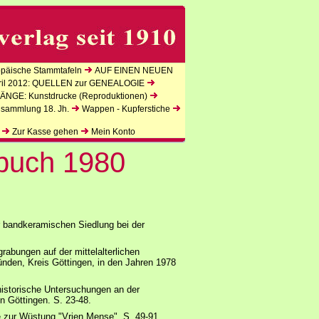
äische Stammtafeln
AUF EINEN NEUEN
l 2012: QUELLEN zur GENEALOGIE
NGE: Kunstdrucke (Reproduktionen)
lsammlung 18. Jh.
Wappen - Kupferstiche
Zur Kasse gehen
Mein Konto
rbuch 1980
r bandkeramischen Siedlung bei der
grabungen auf der mittelalterlichen
den, Kreis Göttingen, in den Jahren 1978
istorische Untersuchungen an der
 Göttingen. S. 23-48.
zur Wüstung "Vrien Mense". S. 49-91.