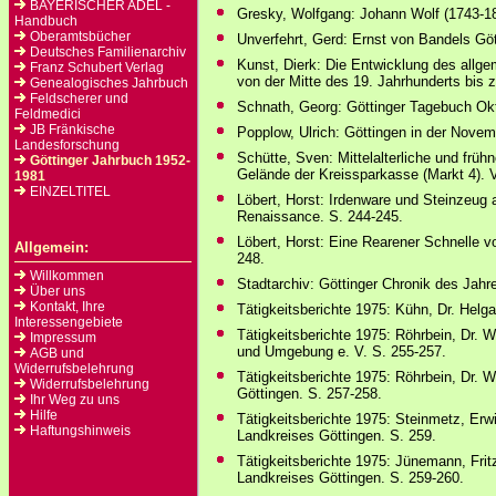
BAYERISCHER ADEL -
Gresky, Wolfgang: Johann Wolf (1743-18
Handbuch
Oberamtsbücher
Unverfehrt, Gerd: Ernst von Bandels Gött
Deutsches Familienarchiv
Kunst, Dierk: Die Entwicklung des allg
Franz Schubert Verlag
von der Mitte des 19. Jahrhunderts bis 
Genealogisches Jahrbuch
Feldscherer und
Schnath, Georg: Göttinger Tagebuch Okt
Feldmedici
JB Fränkische
Popplow, Ulrich: Göttingen in der Novem
Landesforschung
Schütte, Sven: Mittelalterliche und frü
Göttinger Jahrbuch 1952-
Gelände der Kreissparkasse (Markt 4). V
1981
EINZELTITEL
Löbert, Horst: Irdenware und Steinzeug 
Renaissance. S. 244-245.
Löbert, Horst: Eine Rearener Schnelle vo
Allgemein:
248.
Willkommen
Stadtarchiv: Göttinger Chronik des Jahr
Über uns
Kontakt, Ihre
Tätigkeitsberichte 1975: Kühn, Dr. Helga
Interessengebiete
Tätigkeitsberichte 1975: Röhrbein, Dr. 
Impressum
und Umgebung e. V. S. 255-257.
AGB und
Widerrufsbelehrung
Tätigkeitsberichte 1975: Röhrbein, Dr.
Widerrufsbelehrung
Göttingen. S. 257-258.
Ihr Weg zu uns
Hilfe
Tätigkeitsberichte 1975: Steinmetz, Erw
Haftungshinweis
Landkreises Göttingen. S. 259.
Tätigkeitsberichte 1975: Jünemann, Fri
Landkreises Göttingen. S. 259-260.