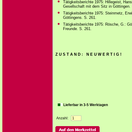
Tätigkeitsberichte 1975: Hillegeist, Han
Gesellschaft mit dem Sitz in Göttingen.
Tätigkeitsberichte 1975: Steinmetz, Erw
Göttingens. S. 261.
Tätigkeitsberichte 1975: Rösche, G.: Gö
Freunde. S. 261.
Z U S T A N D : N E U W E R T I G !
Lieferbar in 3-5 Werktagen
Anzahl: