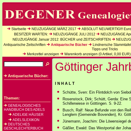
Startseite
NEUZUGÄNGE MÄRZ 2017
ABSOLUT NEUWERTIG!!! Europ
BESITZER WARTEN:
NEUZUGÄNGE JULI 2012
NEUZUGÄNGE Apri
NEUZUGÄNGE Januar 2012: BÜCHER und ZEITSCHRIFTEN
NEUZUGÄ
Antiquarische Zeitschriften
Antiquarische Bücher
Lindnersche Stammtafe
Tipps und Tricks
Merkzettel anzeigen
Warenkorb anzeigen (
0
Artikel,
0,00
EUR)
Göttinger Jah
Antiquarische Bücher:
I N H A L T
Schütte, Sven: Ein Flintdolch von Siebo
Themen:
Rosenstock, Dirk; Schütt, Gerda: Eine S
Schillerwiese in Göttingen. S. 9-22.
GENEALOGISCHES
HANDBUCH DES ADELS
Busch, Ralf: Neue Befunde von den Rei
Lenglern (Gemeinde Bovenden), Kr. Gött
ADELIGE HÄUSER
ADELSLEXIKON
Jünemann, Joachim: Die Löwensiegel der
DEUTSCHES
Gäßler, Ewald: Das Westportal der Johan
GESCHLECHTERBUCH