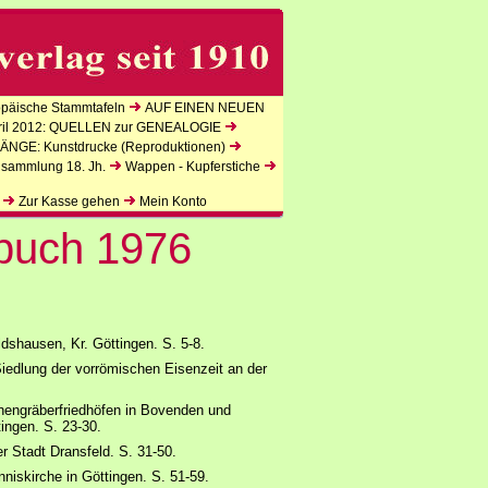
äische Stammtafeln
AUF EINEN NEUEN
l 2012: QUELLEN zur GENEALOGIE
NGE: Kunstdrucke (Reproduktionen)
lsammlung 18. Jh.
Wappen - Kupferstiche
Zur Kasse gehen
Mein Konto
rbuch 1976
ldshausen, Kr. Göttingen. S. 5-8.
iedlung der vorrömischen Eisenzeit an der
hengräberfriedhöfen in Bovenden und
ingen. S. 23-30.
 Stadt Dransfeld. S. 31-50.
niskirche in Göttingen. S. 51-59.