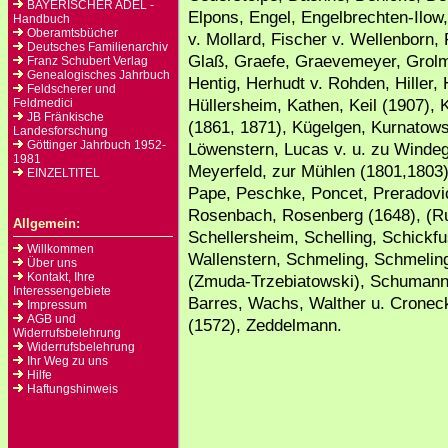
BAYERISCHER ADEL -
Elpons, Engel, Engelbrechten-Ilow,
Handbuch
Oberamtsbücher
v. Mollard, Fischer v. Wellenborn, 
Deutsches Familienarchiv
Glaß, Graefe, Graevemeyer, Grolm
Franz Schubert Verlag
Genealogisches Jahrbuch
Hentig, Herhudt v. Rohden, Hiller
Feldscherer und
Hüllersheim, Kathen, Keil (1907), K
Feldmedici
JB Fränkische
(1861, 1871), Kügelgen, Kurnatowsk
Landesforschung
Göttinger Jahrbuch 1952-
Löwenstern, Lucas v. u. zu Windeg
1981
Meyerfeld, zur Mühlen (1801,1803),
EINZELTITEL
Pape, Peschke, Poncet, Preradovi
Rosenbach, Rosenberg (1648), (Ru
Allgemein:
Schellersheim, Schelling, Schickfu
Willkommen
Wallenstern, Schmeling, Schmelin
Über uns
Kontakt, Ihre
(Zmuda-Trzebiatowski), Schumann, 
Interessengebiete
Barres, Wachs, Walther u. Cronec
Impressum
AGB und
(1572), Zeddelmann.
Widerrufsbelehrung
Widerrufsbelehrung
Ihr Weg zu uns
Hilfe
Haftungshinweis