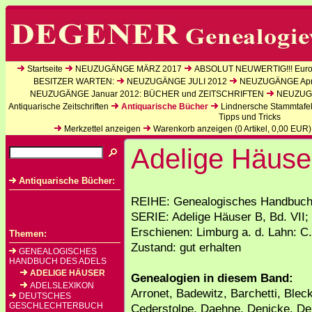
Startseite
NEUZUGÄNGE MÄRZ 2017
ABSOLUT NEUWERTIG!!! Europ
BESITZER WARTEN:
NEUZUGÄNGE JULI 2012
NEUZUGÄNGE Apri
NEUZUGÄNGE Januar 2012: BÜCHER und ZEITSCHRIFTEN
NEUZUGÄ
Antiquarische Zeitschriften
Antiquarische Bücher
Lindnersche Stammtafe
Tipps und Tricks
Merkzettel anzeigen
Warenkorb anzeigen (
0
Artikel,
0,00
EUR)
Adelige Häuse
Antiquarische Bücher:
REIHE: Genealogisches Handbuch 
SERIE: Adelige Häuser B, Bd. VII;
Erschienen: Limburg a. d. Lahn: C.
Themen:
Zustand: gut erhalten
GENEALOGISCHES
HANDBUCH DES ADELS
ADELIGE HÄUSER
Genealogien in diesem Band:
ADELSLEXIKON
Arronet, Badewitz, Barchetti, Blec
DEUTSCHES
GESCHLECHTERBUCH
Cederstolpe, Daehne, Denicke, Der