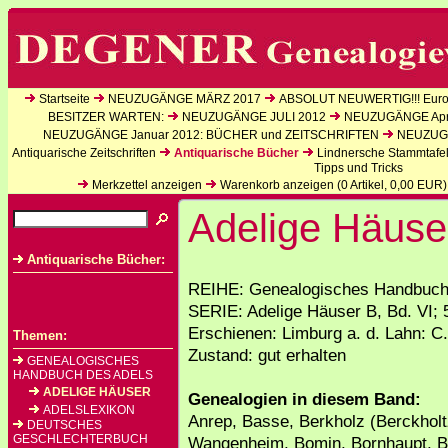
Startseite
NEUZUGÄNGE MÄRZ 2017
ABSOLUT NEUWERTIG!!! Europ
BESITZER WARTEN:
NEUZUGÄNGE JULI 2012
NEUZUGÄNGE Apri
NEUZUGÄNGE Januar 2012: BÜCHER und ZEITSCHRIFTEN
NEUZUGÄ
Antiquarische Zeitschriften
Antiquarische Bücher
Lindnersche Stammtafe
Tipps und Tricks
Merkzettel anzeigen
Warenkorb anzeigen (
0
Artikel,
0,00
EUR)
Adelige Häuse
Antiquarische Bücher:
REIHE: Genealogisches Handbuch 
SERIE: Adelige Häuser B, Bd. VI; 
Erschienen: Limburg a. d. Lahn: C.
Themen:
Zustand: gut erhalten
GENEALOGISCHES
HANDBUCH DES ADELS
ADELIGE HÄUSER
Genealogien in diesem Band:
ADELSLEXIKON
Anrep, Basse, Berkholz (Berckholt
DEUTSCHES
GESCHLECHTERBUCH
Wangenheim, Bomin, Bornhaupt, Br