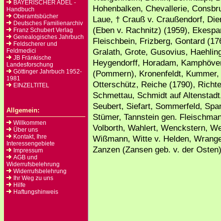
BAYERISCHER ADEL -
Hohenbalken, Chevallerie, Consbru
Handbuch
Oberamtsbücher
Laue, † Crauß v. Craußendorf, Di
Deutsches Familienarchiv
(Eben v. Rachnitz) (1959), Ekespa
Franz Schubert Verlag
Genealogisches Jahrbuch
Fleischbein, Frizberg, Gontard (1
Feldscherer und
Gralath, Grote, Gusovius, Haehlin
Feldmedici
JB Fränkische
Heygendorff, Horadam, Kamphöven
Landesforschung
Göttinger Jahrbuch 1952-
(Pommern), Kronenfeldt, Kummer, 
1981
Otterschütz, Reiche (1790), Richte
EINZELTITEL
Schmettau, Schmidt auf Altenstadt
Seubert, Siefart, Sommerfeld, Spa
Allgemein:
Stümer, Tannstein gen. Fleischma
Willkommen
Volborth, Wahlert, Wenckstern, W
Über uns
Kontakt, Ihre
Wißmann, Witte v. Helden, Wrangel
Interessengebiete
Zanzen (Zansen geb. v. der Osten)
Impressum
AGB und
Widerrufsbelehrung
Widerrufsbelehrung
Ihr Weg zu uns
Hilfe
Haftungshinweis