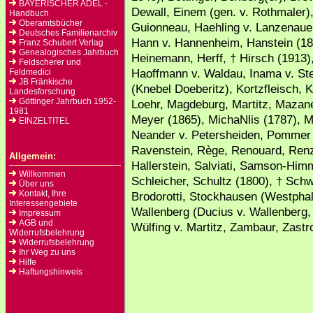
BAYERISCHER ADEL -
Dewall, Einem (gen. v. Rothmaler),
Handbuch
Oberamtsbücher
Guionneau, Haehling v. Lanzenauer
Deutsches Familienarchiv
Hann v. Hannenheim, Hanstein (18
Franz Schubert Verlag
Genealogisches Jahrbuch
Heinemann, Herff, † Hirsch (1913)
Feldscherer und
Haoffmann v. Waldau, Inama v. Ste
Feldmedici
JB Fränkische
(Knebel Doeberitz), Kortzfleisch, 
Landesforschung
Göttinger Jahrbuch 1952-
Loehr, Magdeburg, Martitz, Mazane
1981
Meyer (1865), MichaNlis (1787), M
EINZELTITEL
Neander v. Petersheiden, Pommer
Ravenstein, Rège, Renouard, Renz,
Allgemein:
Hallerstein, Salviati, Samson-Him
Willkommen
Schleicher, Schultz (1800), † Schw
Über uns
Kontakt, Ihre
Brodorotti, Stockhausen (Westphale
Interessengebiete
Wallenberg (Ducius v. Wallenberg, 
Impressum
AGB und
Wülfing v. Martitz, Zambaur, Zast
Widerrufsbelehrung
Widerrufsbelehrung
Ihr Weg zu uns
Hilfe
Haftungshinweis