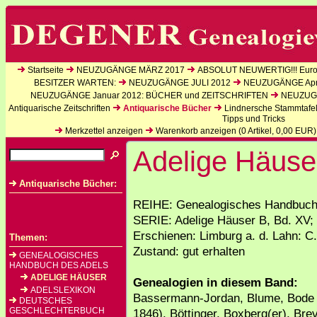
Startseite
NEUZUGÄNGE MÄRZ 2017
ABSOLUT NEUWERTIG!!! Europ
BESITZER WARTEN:
NEUZUGÄNGE JULI 2012
NEUZUGÄNGE Apri
NEUZUGÄNGE Januar 2012: BÜCHER und ZEITSCHRIFTEN
NEUZUGÄ
Antiquarische Zeitschriften
Antiquarische Bücher
Lindnersche Stammtafe
Tipps und Tricks
Merkzettel anzeigen
Warenkorb anzeigen (
0
Artikel,
0,00
EUR)
Adelige Häuse
Antiquarische Bücher:
REIHE: Genealogisches Handbuch 
SERIE: Adelige Häuser B, Bd. XV;
Erschienen: Limburg a. d. Lahn: C.
Themen:
Zustand: gut erhalten
GENEALOGISCHES
HANDBUCH DES ADELS
ADELIGE HÄUSER
Genealogien in diesem Band:
ADELSLEXIKON
Bassermann-Jordan, Blume, Bode (
DEUTSCHES
GESCHLECHTERBUCH
1846), Böttinger, Boxberg(er), Br