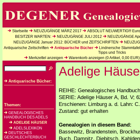
Startseite
NEUZUGÄNGE MÄRZ 2017
ABSOLUT NEUWERTIG!!! Europ
BESITZER WARTEN:
NEUZUGÄNGE JULI 2012
NEUZUGÄNGE Apri
NEUZUGÄNGE Januar 2012: BÜCHER und ZEITSCHRIFTEN
NEUZUGÄ
Antiquarische Zeitschriften
Antiquarische Bücher
Lindnersche Stammtafe
Tipps und Tricks
Merkzettel anzeigen
Warenkorb anzeigen (
0
Artikel,
0,00
EUR)
Adelige Häuser
Antiquarische Bücher:
REIHE: Genealogisches Handbuch 
SERIE: Adelige Häuser A, Bd. V; 6
Erschienen: Limburg a. d. Lahn: C.
Themen:
Zustand: gut erhalten
GENEALOGISCHES
HANDBUCH DES ADELS
ADELIGE HÄUSER
Genealogien in diesem Band:
ADELSLEXIKON
Bassewitz, Brandenstein, Brockhus
DEUTSCHES
GESCHLECHTERBUCH
Buch, Damnitz, Diebitsch, Kahlden,