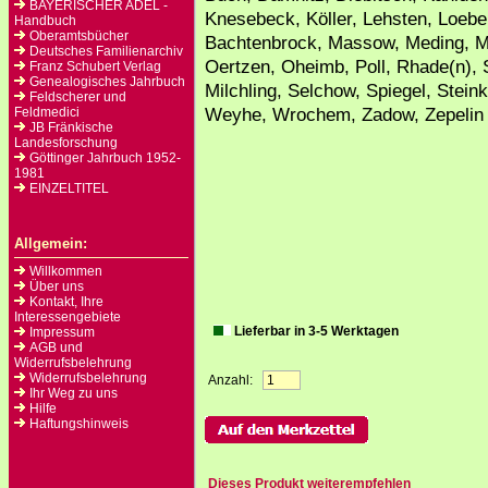
BAYERISCHER ADEL -
Knesebeck, Köller, Lehsten, Loebe
Handbuch
Oberamtsbücher
Bachtenbrock, Massow, Meding, Mi
Deutsches Familienarchiv
Oertzen, Oheimb, Poll, Rhade(n), 
Franz Schubert Verlag
Genealogisches Jahrbuch
Milchling, Selchow, Spiegel, Stein
Feldscherer und
Weyhe, Wrochem, Zadow, Zepelin (
Feldmedici
JB Fränkische
Landesforschung
Göttinger Jahrbuch 1952-
1981
EINZELTITEL
Allgemein:
Willkommen
Über uns
Kontakt, Ihre
Interessengebiete
Lieferbar in 3-5 Werktagen
Impressum
AGB und
Widerrufsbelehrung
Widerrufsbelehrung
Anzahl:
Ihr Weg zu uns
Hilfe
Haftungshinweis
Dieses Produkt weiterempfehlen