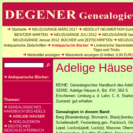
Startseite
NEUZUGÄNGE MÄRZ 2017
ABSOLUT NEUWERTIG!!! Europ
BESITZER WARTEN:
NEUZUGÄNGE JULI 2012
NEUZUGÄNGE Apri
NEUZUGÄNGE Januar 2012: BÜCHER und ZEITSCHRIFTEN
NEUZUGÄ
Antiquarische Zeitschriften
Antiquarische Bücher
Lindnersche Stammtafe
Tipps und Tricks
Merkzettel anzeigen
Warenkorb anzeigen (
0
Artikel,
0,00
EUR)
Adelige Häuse
Antiquarische Bücher:
REIHE: Genealogisches Handbuch des Adels
SERIE: Adelige Häuser A, Bd. XVI; 563 S.
Erschienen: Limburg a. d. Lahn: C. A. Stark
Themen:
Zustand: gut erhalten
GENEALOGISCHES
HANDBUCH DES ADELS
Genealogien in diesem Band:
ADELIGE HÄUSER
Berg (Brandenburg), Bismarck, Blan(c)kenbur
ADELSLEXIKON
Schellendorff, Festenberg gen. Packisch, Gl
DEUTSCHES
Lepel, Lockst(a)edt, Luck(e), Massow, Obern
GESCHLECHTERBUCH