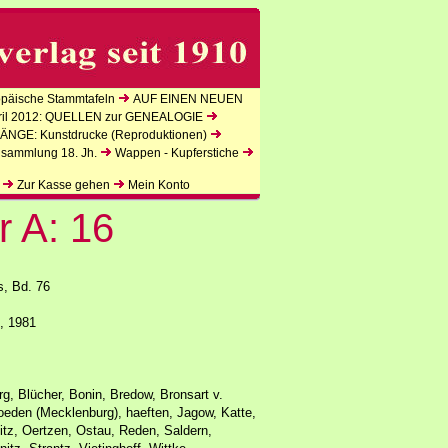
äische Stammtafeln
AUF EINEN NEUEN
l 2012: QUELLEN zur GENEALOGIE
NGE: Kunstdrucke (Reproduktionen)
lsammlung 18. Jh.
Wappen - Kupferstiche
Zur Kasse gehen
Mein Konto
r A: 16
, Bd. 76
e, 1981
g, Blücher, Bonin, Bredow, Bronsart v.
oeden (Mecklenburg), haeften, Jagow, Katte,
itz, Oertzen, Ostau, Reden, Saldern,