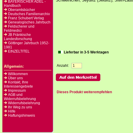
Schweinichen, Seydlitz (Seidlitz), Stein-Lausn
BAYERISCHER ADEL -
Handbuch
Oberamtsbücher
Deutsches Familienarchiv
Franz Schubert Verlag
Genealogisches Jahrbuch
Feldscherer und
Feldmedici
JB Fränkische
Landesforschung
Göttinger Jahrbuch 1952-
1981
EINZELTITEL
Lieferbar in 3-5 Werktagen
Anzahl:
Allgemein:
Willkommen
Über uns
Kontakt, Ihre
Interessengebiete
Impressum
Dieses Produkt weiterempfehlen
AGB und
Widerrufsbelehrung
Widerrufsbelehrung
Ihr Weg zu uns
Hilfe
Haftungshinweis