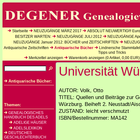
Startseite
NEUZUGÄNGE MÄRZ 2017
ABSOLUT NEUWERTIG!!! Europ
BESITZER WARTEN:
NEUZUGÄNGE JULI 2012
NEUZUGÄNGE Apri
NEUZUGÄNGE Januar 2012: BÜCHER und ZEITSCHRIFTEN
NEUZUGÄ
Antiquarische Zeitschriften
Antiquarische Bücher
Lindnersche Stammtafe
Tipps und Tricks
Merkzettel anzeigen
Warenkorb anzeigen (
0
Artikel,
0,00
EUR)
Universität Wü
Antiquarische Bücher:
AUTOR: Volk, Otto
TITEL: Quellen und Beiträge zur G
Würzburg. Beiheft 2. Neustadt/Ais
Themen:
ZUSTAND: leicht verschmutzt
GENEALOGISCHES
ISBN/Bestellnummer: MA142
HANDBUCH DES ADELS
ADELIGE HÄUSER
ADELSLEXIKON
DEUTSCHES
GESCHLECHTERBUCH