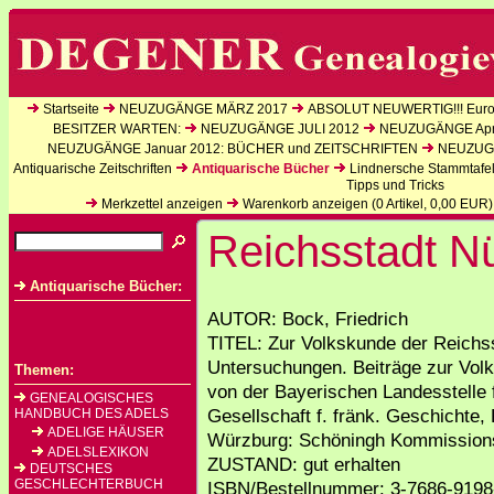
Startseite
NEUZUGÄNGE MÄRZ 2017
ABSOLUT NEUWERTIG!!! Europ
BESITZER WARTEN:
NEUZUGÄNGE JULI 2012
NEUZUGÄNGE Apri
NEUZUGÄNGE Januar 2012: BÜCHER und ZEITSCHRIFTEN
NEUZUGÄ
Antiquarische Zeitschriften
Antiquarische Bücher
Lindnersche Stammtafe
Tipps und Tricks
Merkzettel anzeigen
Warenkorb anzeigen (
0
Artikel,
0,00
EUR)
Reichsstadt N
Antiquarische Bücher:
AUTOR: Bock, Friedrich
TITEL: Zur Volkskunde der Reichs
Untersuchungen. Beiträge zur Vo
Themen:
von der Bayerischen Landesstelle f
GENEALOGISCHES
Gesellschaft f. fränk. Geschichte,
HANDBUCH DES ADELS
ADELIGE HÄUSER
Würzburg: Schöningh Kommission
ADELSLEXIKON
ZUSTAND: gut erhalten
DEUTSCHES
GESCHLECHTERBUCH
ISBN/Bestellnummer: 3-7686-9198