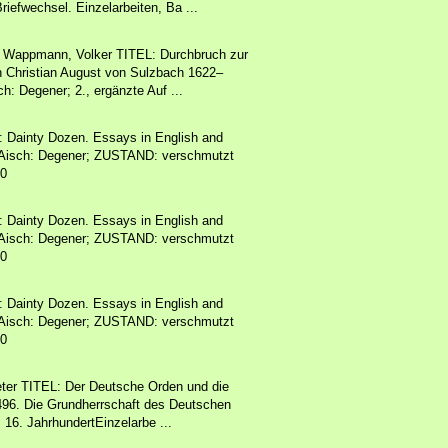
riefwechsel. Einzelarbeiten, Ba ...
Wappmann, Volker TITEL: Durchbruch zur
en Christian August von Sulzbach 1622–
h: Degener; 2., ergänzte Auf ...
 Dainty Dozen. Essays in English and
t/Aisch: Degener; ZUSTAND: verschmutzt
00
 Dainty Dozen. Essays in English and
t/Aisch: Degener; ZUSTAND: verschmutzt
00
 Dainty Dozen. Essays in English and
t/Aisch: Degener; ZUSTAND: verschmutzt
00
er TITEL: Der Deutsche Orden und die
96. Die Grundherrschaft des Deutschen
6. JahrhundertEinzelarbe ...