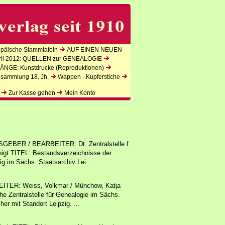
äische Stammtafeln
AUF EINEN NEUEN
l 2012: QUELLEN zur GENEALOGIE
NGE: Kunstdrucke (Reproduktionen)
lsammlung 18. Jh.
Wappen - Kupferstiche
Zur Kasse gehen
Mein Konto
EBER / BEARBEITER: Dt. Zentralstelle f.
oigt TITEL: Bestandsverzeichnisse der
ig im Sächs. Staatsarchiv Lei ...
TER: Weiss, Volkmar / Münchow, Katja
e Zentralstelle für Genealogie im Sächs.
her mit Standort Leipzig. ...