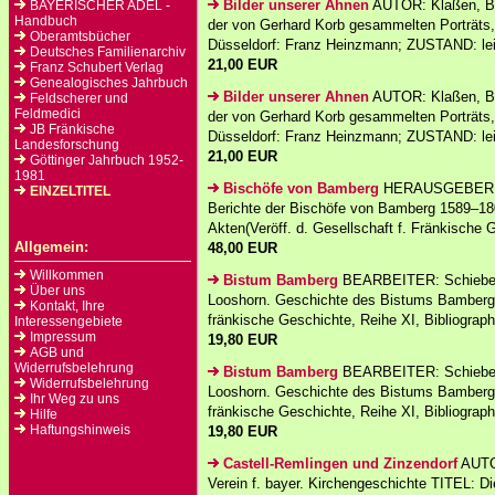
Bilder unserer Ahnen
AUTOR: Klaßen, Bir
BAYERISCHER ADEL -
Handbuch
der von Gerhard Korb gesammelten Porträts, T
Oberamtsbücher
Düsseldorf: Franz Heinzmann; ZUSTAND: leic
Deutsches Familienarchiv
21,00 EUR
Franz Schubert Verlag
Genealogisches Jahrbuch
Bilder unserer Ahnen
AUTOR: Klaßen, Bir
Feldscherer und
Feldmedici
der von Gerhard Korb gesammelten Porträts, T
JB Fränkische
Düsseldorf: Franz Heinzmann; ZUSTAND: leic
Landesforschung
21,00 EUR
Göttinger Jahrbuch 1952-
1981
Bischöfe von Bamberg
HERAUSGEBER: Ba
EINZELTITEL
Berichte der Bischöfe von Bamberg 1589–180
Akten(Veröff. d. Gesellschaft f. Fränkische 
Allgemein:
48,00 EUR
Willkommen
Bistum Bamberg
BEARBEITER: Schieber,
Über uns
Looshorn. Geschichte des Bistums Bamberg. 
Kontakt, Ihre
fränkische Geschichte, Reihe XI, Bibliographie
Interessengebiete
Impressum
19,80 EUR
AGB und
Widerrufsbelehrung
Bistum Bamberg
BEARBEITER: Schieber,
Widerrufsbelehrung
Looshorn. Geschichte des Bistums Bamberg. 
Ihr Weg zu uns
fränkische Geschichte, Reihe XI, Bibliographie
Hilfe
Haftungshinweis
19,80 EUR
Castell-Remlingen und Zinzendorf
AUTO
Verein f. bayer. Kirchengeschichte TITEL: D