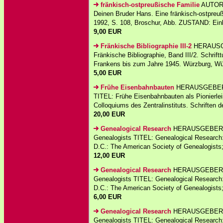
fränkisch-ostpreußische Familie
AUTOR: 
Deinen Bruder Hans. Eine fränkisch-ostpreu
1992, S. 108, Broschur, Abb. ZUSTAND: Ein
9,00 EUR
Fränkische Bibliographie III-2
HERAUSGEB
Fränkische Bibliographie, Band III/2. Schri
Frankens bis zum Jahre 1945. Würzburg, Wüst
5,00 EUR
Frühe Eisenbahnbauten
HERAUSGEBER: Hü
TITEL: Frühe Eisenbahnbauten als Pionierleis
Colloquiums des Zentralinstituts. Schriften de
20,00 EUR
Genealogical Research
HERAUSGEBER: Ru
Genealogists TITEL: Genealogical Research
D.C.: The American Society of Genealogists;
12,00 EUR
Genealogical Research
HERAUSGEBER: St
Genealogists TITEL: Genealogical Research
D.C.: The American Society of Genealogists; 
6,00 EUR
Genealogical Research
HERAUSGEBER: St
Genealogists TITEL: Genealogical Research