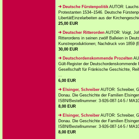
Deutsche Fürstenpolitik
AUTOR: Lauchs, 
Protestanten 1534–1546. Deutsche Fürstenpo
LibertätEinzelarbeiten aus der Kirchengesch
25,00 EUR
Deutscher Ritterorden
AUTOR: Voigt, Jo
Ritterordens in seinen zwölf Balleien in Deu
Kunstreproduktionen; Nachdruck von 1859 (B
30,00 EUR
Deutschordenskommende Prozelten
AUT
Gült-Register der Deutschordenskommende Pr
Gesellschaft für Fränkische Geschichte, R
...
6,00 EUR
Elsinger, Schreiber
AUTOR: Schreiber, Ge
Donau. Die Geschichte der Familien Elsinge
ISBN/Bestellnummer: 3-926-087-14-5 / MA1
8,00 EUR
Elsinger, Schreiber
AUTOR: Schreiber, Ge
Donau. Die Geschichte der Familien Elsinge
ISBN/Bestellnummer: 3-926-087-14-5 / MA1
8,00 EUR