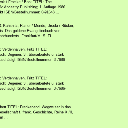
/ Froelke / Bork TITEL: The
: Ancestry Publishing; 1. Auflage 1986
kt ISBN/Bestellnummer: 0-91648 ...
Kahsnitz, Rainer / Mende, Ursula / Rücker,
is. Das goldene Evangelienbuch von
hrhunderts. Frankfurt/M: S. Fi ...
Verdenhalven, Fritz TITEL:
h: Degener; 3., überarbeitete u. stark
eschädigt ISBN/Bestellnummer: 3-7686-
Verdenhalven, Fritz TITEL:
h: Degener; 3., überarbeitete u. stark
eschädigt ISBN/Bestellnummer: 3-7686-
rt TITEL: Frankenand. Wegweiser in das
esellschaft f. fränk. Geschichte, Reihe XI/II,
l ...