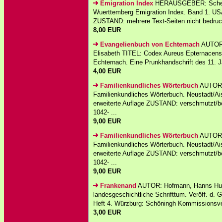
Emigration Index
HERAUSGEBER: Schenk 
Wuerttemberg Emigration Index. Band 1. USA
ZUSTAND: mehrere Text-Seiten nicht bedruc
8,00 EUR
Evangelienbuch von Echternach
AUTOR: 
Elisabeth TITEL: Codex Aureus Epternacens
Echternach. Eine Prunkhandschrift des 11. Ja
4,00 EUR
Familienkundliches Wörterbuch
AUTOR: 
Familienkundliches Wörterbuch. Neustadt/Aisc
erweiterte Auflage ZUSTAND: verschmutzt/b
1042- ...
9,00 EUR
Familienkundliches Wörterbuch
AUTOR: 
Familienkundliches Wörterbuch. Neustadt/Aisc
erweiterte Auflage ZUSTAND: verschmutzt/b
1042- ...
9,00 EUR
Frankenand
AUTOR: Hofmann, Hanns Hube
landesgeschichtliche Schrifttum. Veröff. d. G
Heft 4. Würzburg: Schöningh Kommissionsver
3,00 EUR