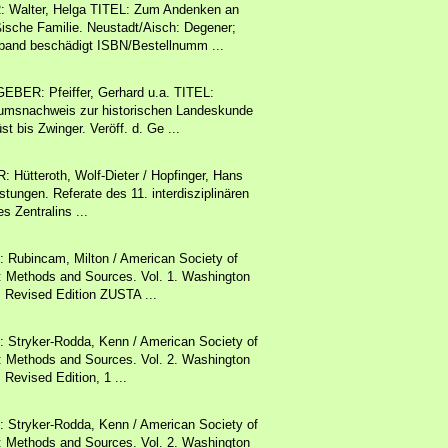
Walter, Helga TITEL: Zum Andenken an
ßische Familie. Neustadt/Aisch: Degener;
band beschädigt ISBN/Bestellnumm ...
ER: Pfeiffer, Gerhard u.a. TITEL:
fttumsnachweis zur historischen Landeskunde
 bis Zwinger. Veröff. d. Ge ...
tteroth, Wolf-Dieter / Hopfinger, Hans
tungen. Referate des 11. interdisziplinären
s Zentralins ...
bincam, Milton / American Society of
: Methods and Sources. Vol. 1. Washington
 Revised Edition ZUSTA ...
ryker-Rodda, Kenn / American Society of
: Methods and Sources. Vol. 2. Washington
Revised Edition, 1 ...
ryker-Rodda, Kenn / American Society of
: Methods and Sources. Vol. 2. Washington