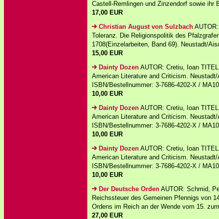
Castell-Remlingen und Zinzendorf sowie ihr B
17,00 EUR
Christian August von Sulzbach
AUTOR: 
Toleranz. Die Religionspolitik des Pfalzgraf
1708(Einzelarbeiten, Band 69). Neustadt/Aisc
15,00 EUR
Dainty Dozen
AUTOR: Cretiu, Ioan TITEL:
American Literature and Criticism. Neustad
ISBN/Bestellnummer: 3-7686-4202-X / MA1
10,00 EUR
Dainty Dozen
AUTOR: Cretiu, Ioan TITEL:
American Literature and Criticism. Neustad
ISBN/Bestellnummer: 3-7686-4202-X / MA1
10,00 EUR
Dainty Dozen
AUTOR: Cretiu, Ioan TITEL:
American Literature and Criticism. Neustad
ISBN/Bestellnummer: 3-7686-4202-X / MA1
10,00 EUR
Der Deutsche Orden
AUTOR: Schmid, Pet
Reichssteuer des Gemeinen Pfennigs von 14
Ordens im Reich an der Wende vom 15. zum 1
27,00 EUR