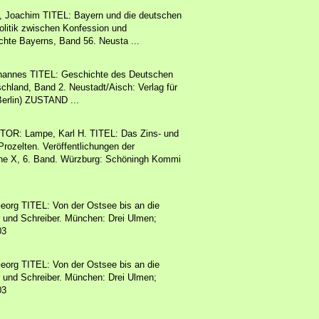
Joachim TITEL: Bayern und die deutschen
litik zwischen Konfession und
ichte Bayerns, Band 56. Neusta ...
hannes TITEL: Geschichte des Deutschen
tschland, Band 2. Neustadt/Aisch: Verlag für
erlin) ZUSTAND ...
OR: Lampe, Karl H. TITEL: Das Zins- und
ozelten. Veröffentlichungen der
eihe X, 6. Band. Würzburg: Schöningh Kommi
org TITEL: Von der Ostsee bis an die
r und Schreiber. München: Drei Ulmen;
03
org TITEL: Von der Ostsee bis an die
r und Schreiber. München: Drei Ulmen;
03