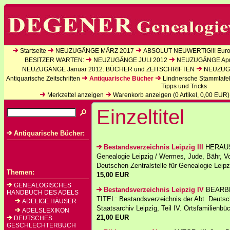
Startseite
NEUZUGÄNGE MÄRZ 2017
ABSOLUT NEUWERTIG!!! Europ
BESITZER WARTEN:
NEUZUGÄNGE JULI 2012
NEUZUGÄNGE Apri
NEUZUGÄNGE Januar 2012: BÜCHER und ZEITSCHRIFTEN
NEUZUGÄ
Antiquarische Zeitschriften
Antiquarische Bücher
Lindnersche Stammtafe
Tipps und Tricks
Merkzettel anzeigen
Warenkorb anzeigen (
0
Artikel,
0,00
EUR)
Einzeltitel
Antiquarische Bücher:
Bestandsverzeichnis Leipzig III
HERAUSG
Genealogie Leipzig / Wermes, Jude, Bähr, V
Deutschen Zentralstelle für Genealogie Leipz
Themen:
15,00 EUR
GENEALOGISCHES
Bestandsverzeichnis Leipzig IV
BEARBEI
HANDBUCH DES ADELS
TITEL: Bestandsverzeichnis der Abt. Deutsch
ADELIGE HÄUSER
Staatsarchiv Leipzig, Teil IV. Ortsfamilienbüc
ADELSLEXIKON
21,00 EUR
DEUTSCHES
GESCHLECHTERBUCH