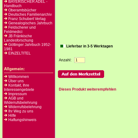
BAYERISCHER ADEL -
Handbuch
Oberamtsbücher
Deutsches Familienarchiv
Franz Schubert Verlag
Genealogisches Jahrbuch
Feldscherer und
Feldmedici
JB Fränkische
Landesforschung
Göttinger Jahrbuch 1952-
Lieferbar in 3-5 Werktagen
1981
EINZELTITEL
Anzahl:
Allgemein:
Willkommen
Über uns
Kontakt, Ihre
Dieses Produkt weiterempfehlen
Interessengebiete
Impressum
AGB und
Widerrufsbelehrung
Widerrufsbelehrung
Ihr Weg zu uns
Hilfe
Haftungshinweis