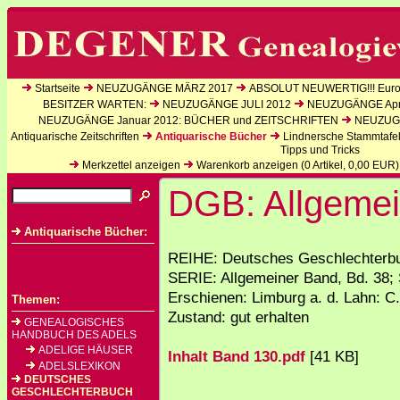
Startseite
NEUZUGÄNGE MÄRZ 2017
ABSOLUT NEUWERTIG!!! Europ
BESITZER WARTEN:
NEUZUGÄNGE JULI 2012
NEUZUGÄNGE Apri
NEUZUGÄNGE Januar 2012: BÜCHER und ZEITSCHRIFTEN
NEUZUGÄ
Antiquarische Zeitschriften
Antiquarische Bücher
Lindnersche Stammtafe
Tipps und Tricks
Merkzettel anzeigen
Warenkorb anzeigen (
0
Artikel,
0,00
EUR)
DGB: Allgemei
Antiquarische Bücher:
REIHE: Deutsches Geschlechterbu
SERIE: Allgemeiner Band, Bd. 38; 
Erschienen: Limburg a. d. Lahn: C.
Themen:
Zustand: gut erhalten
GENEALOGISCHES
HANDBUCH DES ADELS
ADELIGE HÄUSER
Inhalt Band 130.pdf
[41 KB]
ADELSLEXIKON
DEUTSCHES
GESCHLECHTERBUCH