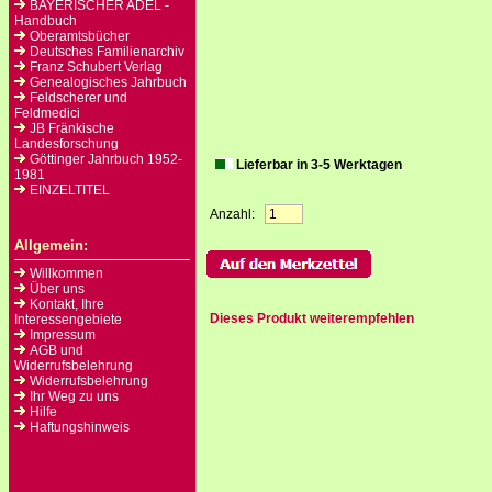
BAYERISCHER ADEL -
Handbuch
Oberamtsbücher
Deutsches Familienarchiv
Franz Schubert Verlag
Genealogisches Jahrbuch
Feldscherer und
Feldmedici
JB Fränkische
Landesforschung
Göttinger Jahrbuch 1952-
Lieferbar in 3-5 Werktagen
1981
EINZELTITEL
Anzahl:
Allgemein:
Willkommen
Über uns
Kontakt, Ihre
Dieses Produkt weiterempfehlen
Interessengebiete
Impressum
AGB und
Widerrufsbelehrung
Widerrufsbelehrung
Ihr Weg zu uns
Hilfe
Haftungshinweis