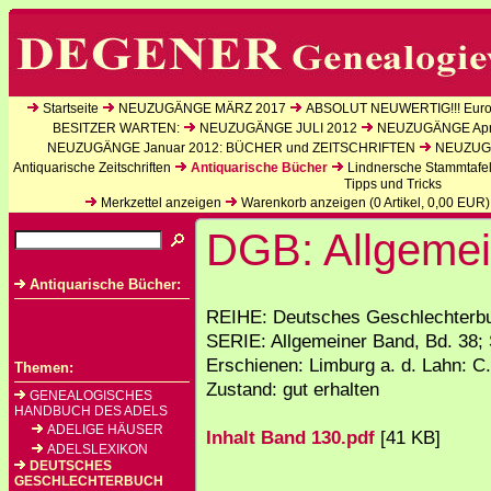
Startseite
NEUZUGÄNGE MÄRZ 2017
ABSOLUT NEUWERTIG!!! Europ
BESITZER WARTEN:
NEUZUGÄNGE JULI 2012
NEUZUGÄNGE Apri
NEUZUGÄNGE Januar 2012: BÜCHER und ZEITSCHRIFTEN
NEUZUGÄ
Antiquarische Zeitschriften
Antiquarische Bücher
Lindnersche Stammtafe
Tipps und Tricks
Merkzettel anzeigen
Warenkorb anzeigen (
0
Artikel,
0,00
EUR)
DGB: Allgemei
Antiquarische Bücher:
REIHE: Deutsches Geschlechterbu
SERIE: Allgemeiner Band, Bd. 38; 
Erschienen: Limburg a. d. Lahn: C.
Themen:
Zustand: gut erhalten
GENEALOGISCHES
HANDBUCH DES ADELS
ADELIGE HÄUSER
Inhalt Band 130.pdf
[41 KB]
ADELSLEXIKON
DEUTSCHES
GESCHLECHTERBUCH