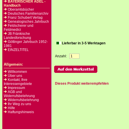
BAYERISCHER ADEL -
Handbuch
Oberamtsbücher
Deutsches Familienarchiv
Franz Schubert Verlag
Genealogisches Jahrbuch
Feldscherer und
Feldmedici
JB Fränkische
Landesforschung
Göttinger Jahrbuch 1952-
Lieferbar in 3-5 Werktagen
1981
EINZELTITEL
Anzahl:
Allgemein:
Willkommen
Über uns
Kontakt, Ihre
Dieses Produkt weiterempfehlen
Interessengebiete
Impressum
AGB und
Widerrufsbelehrung
Widerrufsbelehrung
Ihr Weg zu uns
Hilfe
Haftungshinweis