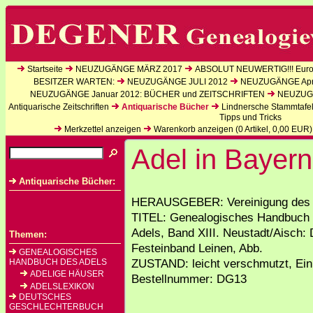
Startseite
NEUZUGÄNGE MÄRZ 2017
ABSOLUT NEUWERTIG!!! Europ
BESITZER WARTEN:
NEUZUGÄNGE JULI 2012
NEUZUGÄNGE Apri
NEUZUGÄNGE Januar 2012: BÜCHER und ZEITSCHRIFTEN
NEUZUGÄ
Antiquarische Zeitschriften
Antiquarische Bücher
Lindnersche Stammtafe
Tipps und Tricks
Merkzettel anzeigen
Warenkorb anzeigen (
0
Artikel,
0,00
EUR)
Adel in Bayern
Antiquarische Bücher:
HERAUSGEBER: Vereinigung des A
TITEL: Genealogisches Handbuch d
Adels, Band XIII. Neustadt/Aisch: 
Themen:
Festeinband Leinen, Abb.
GENEALOGISCHES
ZUSTAND: leicht verschmutzt, Ein
HANDBUCH DES ADELS
ADELIGE HÄUSER
Bestellnummer: DG13
ADELSLEXIKON
DEUTSCHES
GESCHLECHTERBUCH