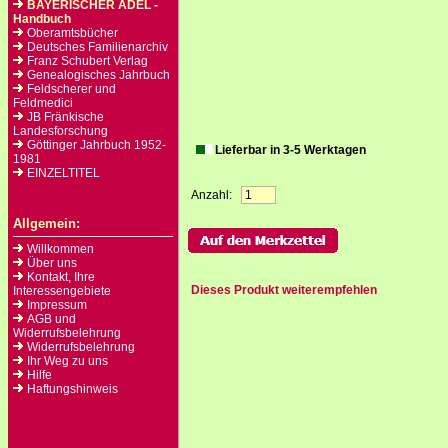
BAYERISCHER ADEL -
Handbuch
Oberamtsbücher
Deutsches Familienarchiv
Franz Schubert Verlag
Genealogisches Jahrbuch
Feldscherer und
Feldmedici
JB Fränkische
Landesforschung
Göttinger Jahrbuch 1952-
Lieferbar in 3-5 Werktagen
1981
EINZELTITEL
Anzahl:
Allgemein:
Willkommen
Über uns
Kontakt, Ihre
Dieses Produkt weiterempfehlen
Interessengebiete
Impressum
AGB und
Widerrufsbelehrung
Widerrufsbelehrung
Ihr Weg zu uns
Hilfe
Haftungshinweis