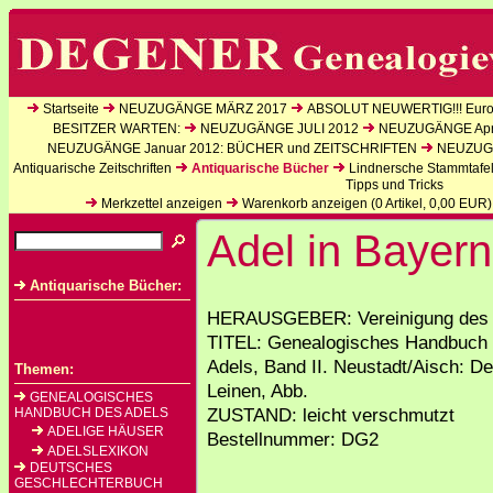
Startseite
NEUZUGÄNGE MÄRZ 2017
ABSOLUT NEUWERTIG!!! Europ
BESITZER WARTEN:
NEUZUGÄNGE JULI 2012
NEUZUGÄNGE Apri
NEUZUGÄNGE Januar 2012: BÜCHER und ZEITSCHRIFTEN
NEUZUGÄ
Antiquarische Zeitschriften
Antiquarische Bücher
Lindnersche Stammtafe
Tipps und Tricks
Merkzettel anzeigen
Warenkorb anzeigen (
0
Artikel,
0,00
EUR)
Adel in Bayern 
Antiquarische Bücher:
HERAUSGEBER: Vereinigung des A
TITEL: Genealogisches Handbuch d
Adels, Band II. Neustadt/Aisch: D
Themen:
Leinen, Abb.
GENEALOGISCHES
ZUSTAND: leicht verschmutzt
HANDBUCH DES ADELS
ADELIGE HÄUSER
Bestellnummer: DG2
ADELSLEXIKON
DEUTSCHES
GESCHLECHTERBUCH