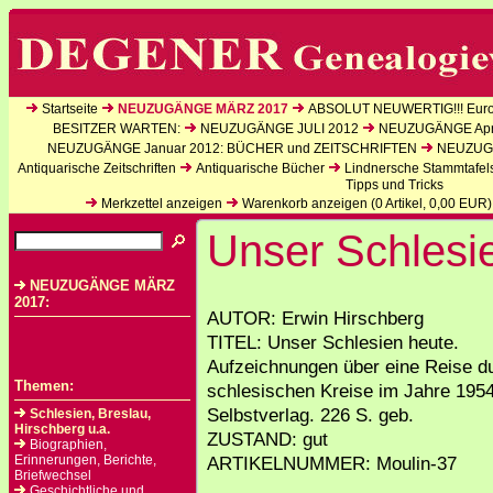
Startseite
NEUZUGÄNGE MÄRZ 2017
ABSOLUT NEUWERTIG!!! Europ
BESITZER WARTEN:
NEUZUGÄNGE JULI 2012
NEUZUGÄNGE Apri
NEUZUGÄNGE Januar 2012: BÜCHER und ZEITSCHRIFTEN
NEUZUGÄ
Antiquarische Zeitschriften
Antiquarische Bücher
Lindnersche Stammtafel
Tipps und Tricks
Merkzettel anzeigen
Warenkorb anzeigen (
0
Artikel,
0,00
EUR)
Unser Schlesi
NEUZUGÄNGE MÄRZ
2017:
AUTOR: Erwin Hirschberg
TITEL: Unser Schlesien heute.
Aufzeichnungen über eine Reise du
Themen:
schlesischen Kreise im Jahre 1954
Selbstverlag. 226 S. geb.
Schlesien, Breslau,
Hirschberg u.a.
ZUSTAND: gut
Biographien,
Erinnerungen, Berichte,
ARTIKELNUMMER: Moulin-37
Briefwechsel
Geschichtliche und