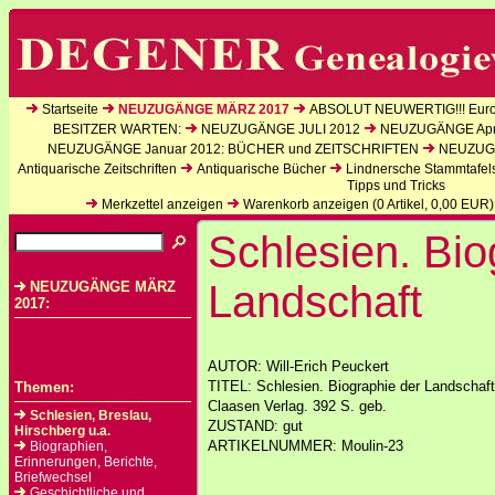
Startseite
NEUZUGÄNGE MÄRZ 2017
ABSOLUT NEUWERTIG!!! Europ
BESITZER WARTEN:
NEUZUGÄNGE JULI 2012
NEUZUGÄNGE Apri
NEUZUGÄNGE Januar 2012: BÜCHER und ZEITSCHRIFTEN
NEUZUGÄ
Antiquarische Zeitschriften
Antiquarische Bücher
Lindnersche Stammtafel
Tipps und Tricks
Merkzettel anzeigen
Warenkorb anzeigen (
0
Artikel,
0,00
EUR)
Schlesien. Bio
Landschaft
NEUZUGÄNGE MÄRZ
2017:
AUTOR: Will-Erich Peuckert
TITEL: Schlesien. Biographie der Landschaft
Themen:
Claasen Verlag. 392 S. geb.
Schlesien, Breslau,
ZUSTAND: gut
Hirschberg u.a.
ARTIKELNUMMER: Moulin-23
Biographien,
Erinnerungen, Berichte,
Briefwechsel
Geschichtliche und