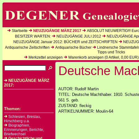
Startseite
NEUZUGÄNGE MÄRZ 2017
ABSOLUT NEUWERTIG!!! Europ
BESITZER WARTEN:
NEUZUGÄNGE JULI 2012
NEUZUGÄNGE Apri
NEUZUGÄNGE Januar 2012: BÜCHER und ZEITSCHRIFTEN
NEUZUGÄ
Antiquarische Zeitschriften
Antiquarische Bücher
Lindnersche Stammtafel
Tipps und Tricks
Merkzettel anzeigen
Warenkorb anzeigen (
0
Artikel,
0,00
EUR)
Deutsche Mac
NEUZUGÄNGE MÄRZ
2017:
AUTOR: Rudolf Martin
TITEL: Deutsche Machthaber. 1910. Schuster
561 S. geb.
ZUSTAND: fleckig
Themen:
ARTIKELNUMMER: Moulin-64
Schlesien, Breslau,
Hirschberg u.a.
Biographien,
Erinnerungen, Berichte,
Briefwechsel
Geschichtliche und