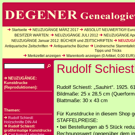
Startseite
NEUZUGÄNGE MÄRZ 2017
ABSOLUT NEUWERTIG!!! Europ
BESITZER WARTEN:
NEUZUGÄNGE JULI 2012
NEUZUGÄNGE Apri
NEUZUGÄNGE Januar 2012: BÜCHER und ZEITSCHRIFTEN
NEUZUGÄN
Antiquarische Zeitschriften
Antiquarische Bücher
Lindnersche Stammtafel
Tipps und Tricks
Merkzettel anzeigen
Warenkorb anzeigen (
0
Artikel,
0,00
EUR)
Rudolf Schiestl
NEUZUGÄNGE:
Kunstdrucke
Rudolf Schiestl: „Sauhirt“. 1925. 
(Reproduktionen):
Bildmaße: 25 x 28,5 cm (Querform
Blattmaße: 30 x 43 cm
Themen:
Für Kunstdrucke in diesem Shop ge
Rudolf Schiestl:
STAFFELPREISE:
Holzschnitte DIN-A4
• bei Bestellungen ab 5 Stück reduz
Rudolf Schiestl:
großformatige Kunstdrucke
Rechnungswert (gegenüber dem i
Carl August Lebschée: