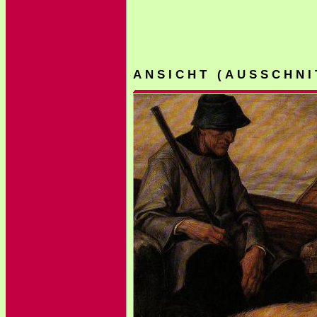
A N S I C H T ( A U S S C H N I