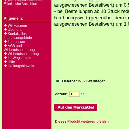
Fränkische Ansichten
ausgewiesenen Bestellwert) um 0,
• bei Bestellungen ab 10 Stück redu
Rechnungswert (gegenüber dem i
Allgemein:
ausgewiesenen Bestellwert) um 1,
Willkommen
Über uns
Kontakt, Ihre
Interessengebiete
Impressum
AGB und
Widerrufsbelehrung
Widerrufsbelehrung
Ihr Weg zu uns
Hilfe
Haftungshinweis
Lieferbar in 3-5 Werktagen
Anzahl:
St
Dieses Produkt weiterempfehlen