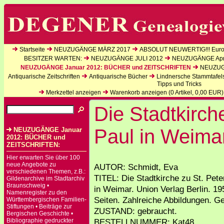
Startseite
NEUZUGÄNGE MÄRZ 2017
ABSOLUT NEUWERTIG!!! Europ
BESITZER WARTEN:
NEUZUGÄNGE JULI 2012
NEUZUGÄNGE Apri
NEUZUGÄNGE Januar 2012: BÜCHER und ZEITSCHRIFTEN
NEUZUGÄ
Antiquarische Zeitschriften
Antiquarische Bücher
Lindnersche Stammtafel
Tipps und Tricks
Merkzettel anzeigen
Warenkorb anzeigen (
0
Artikel,
0,00
EUR)
Die Stadtkirch
Paul in Weima
NEUZUGÄNGE Januar
2012: BÜCHER und
ZEITSCHRIFTEN:
Hier erwarten Sie über 100
neue Angebote zu
AUTOR: Schmidt, Eva
verschiedenen Themen, z.B.:
TITEL: Die Stadtkirche zu St. Pete
Gildenarchive im Stadtarchiv
Braunschweig •
in Weimar. Union Verlag Berlin. 19
Namenregister zu den
Seiten. Zahlreiche Abbildungen. G
Württembergischen Familien-
Stiftungen • Beiträge zur
ZUSTAND: gebraucht.
Bergischen Geschichte •
Bibliographie gedruckter
BESTELLNUMMER: Kat48