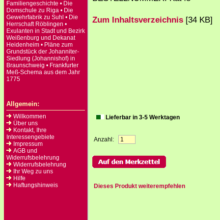
Familiengeschichte • Die
Domschule zu Riga • Die
Gewehrfabrik zu Suhl • Die
Zum Inhaltsverzeichnis
[34 KB]
Herrschaft Röblingen •
Exulanten in Stadt und Bezirk
Weißenburg und Dekanat
Heidenheim • Pläne zum
Grundstück der Johanniter-
Siedlung (Johannishof) in
Braunschweig • Frankfurter
Meß-Schema aus dem Jahr
1775
Allgemein:
Willkommen
Lieferbar in 3-5 Werktagen
Über uns
Kontakt, Ihre
Interessengebiete
Anzahl:
Impressum
AGB und
Widerrufsbelehrung
Widerrufsbelehrung
Ihr Weg zu uns
Hilfe
Haftungshinweis
Dieses Produkt weiterempfehlen