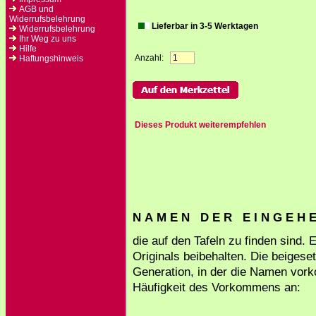
AGB und
Widerrufsbelehrung
Lieferbar in 3-5 Werktagen
Widerrufsbelehrung
Ihr Weg zu uns
Hilfe
Anzahl:
Haftungshinweis
Dieses Produkt weiterempfehlen
N A M E N D E R E I N G E H E 
die auf den Tafeln zu finden sind.
Originals beibehalten. Die beigese
Generation, in der die Namen vork
Häufigkeit des Vorkommens an: