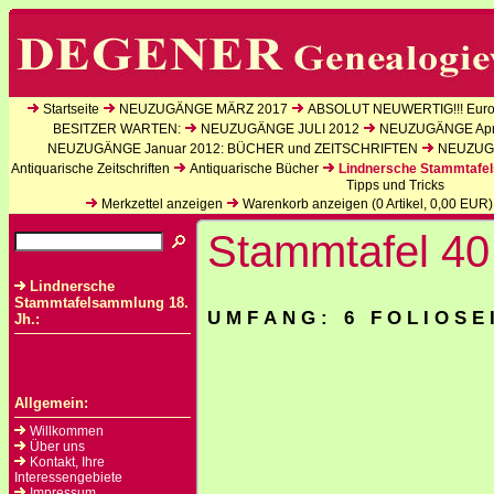
Startseite
NEUZUGÄNGE MÄRZ 2017
ABSOLUT NEUWERTIG!!! Europ
BESITZER WARTEN:
NEUZUGÄNGE JULI 2012
NEUZUGÄNGE Apri
NEUZUGÄNGE Januar 2012: BÜCHER und ZEITSCHRIFTEN
NEUZUGÄ
Antiquarische Zeitschriften
Antiquarische Bücher
Lindnersche Stammtafel
Tipps und Tricks
Merkzettel anzeigen
Warenkorb anzeigen (
0
Artikel,
0,00
EUR)
Stammtafel 40
Lindnersche
Stammtafelsammlung 18.
U M F A N G : 6 F O L I O S E 
Jh.:
Allgemein:
Willkommen
Über uns
Kontakt, Ihre
Interessengebiete
Impressum