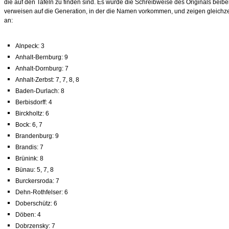
die auf den Tafeln zu finden sind. Es wurde die Schreibweise des Originals beib
verweisen auf die Generation, in der die Namen vorkommen, und zeigen gleichze
an:
Alnpeck: 3
Anhalt-Bernburg: 9
Anhalt-Dornburg: 7
Anhalt-Zerbst: 7, 7, 8, 8
Baden-Durlach: 8
Berbisdorff: 4
Birckholtz: 6
Bock: 6, 7
Brandenburg: 9
Brandis: 7
Brünink: 8
Bünau: 5, 7, 8
Burckersroda: 7
Dehn-Rothfelser: 6
Doberschütz: 6
Döben: 4
Dobrzensky: 7