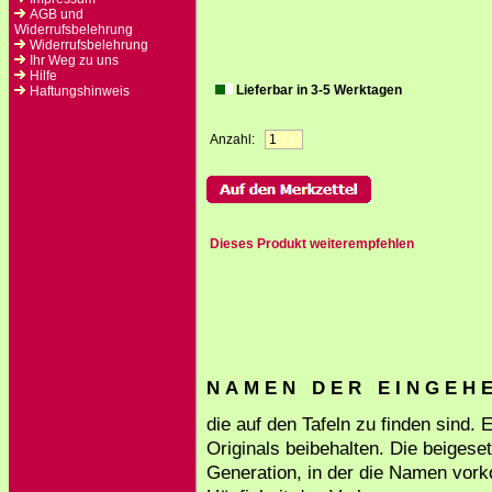
AGB und
Widerrufsbelehrung
Widerrufsbelehrung
Ihr Weg zu uns
Hilfe
Lieferbar in 3-5 Werktagen
Haftungshinweis
Anzahl:
Dieses Produkt weiterempfehlen
N A M E N D E R E I N G E H E 
die auf den Tafeln zu finden sind.
Originals beibehalten. Die beigese
Generation, in der die Namen vork