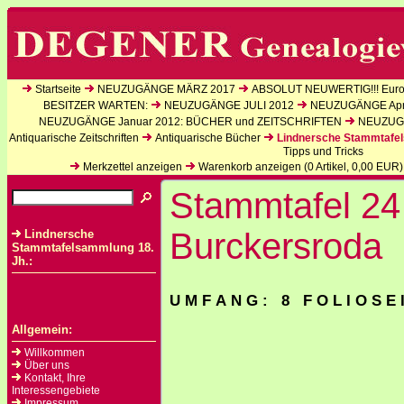
Startseite
NEUZUGÄNGE MÄRZ 2017
ABSOLUT NEUWERTIG!!! Europ
BESITZER WARTEN:
NEUZUGÄNGE JULI 2012
NEUZUGÄNGE Apri
NEUZUGÄNGE Januar 2012: BÜCHER und ZEITSCHRIFTEN
NEUZUGÄ
Antiquarische Zeitschriften
Antiquarische Bücher
Lindnersche Stammtafel
Tipps und Tricks
Merkzettel anzeigen
Warenkorb anzeigen (
0
Artikel,
0,00
EUR)
Stammtafel 24
Burckersroda
Lindnersche
Stammtafelsammlung 18.
Jh.:
U M F A N G : 8 F O L I O S E 
Allgemein:
Willkommen
Über uns
Kontakt, Ihre
Interessengebiete
Impressum