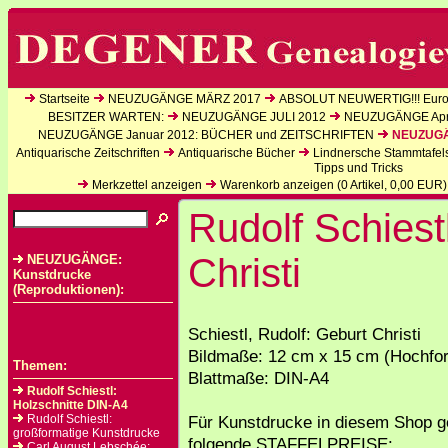
Startseite
NEUZUGÄNGE MÄRZ 2017
ABSOLUT NEUWERTIG!!! Europ
BESITZER WARTEN:
NEUZUGÄNGE JULI 2012
NEUZUGÄNGE Apri
NEUZUGÄNGE Januar 2012: BÜCHER und ZEITSCHRIFTEN
NEUZUGÄN
Antiquarische Zeitschriften
Antiquarische Bücher
Lindnersche Stammtafel
Tipps und Tricks
Merkzettel anzeigen
Warenkorb anzeigen (
0
Artikel,
0,00
EUR)
Rudolf Schiest
Christi
NEUZUGÄNGE:
Kunstdrucke
(Reproduktionen):
Schiestl, Rudolf: Geburt Christi
Bildmaße: 12 cm x 15 cm (Hochfo
Themen:
Blattmaße: DIN-A4
Rudolf Schiestl:
Holzschnitte DIN-A4
Rudolf Schiestl:
Für Kunstdrucke in diesem Shop g
großformatige Kunstdrucke
folgende STAFFELPREISE:
Carl August Lebschée: