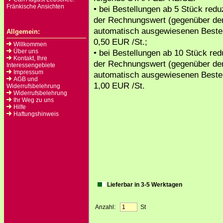
Fränkische Ansichten
• bei Bestellungen ab 5 Stück reduz
der Rechnungswert (gegenüber d
automatisch ausgewiesenen Bestel
Allgemein:
0,50 EUR /St.;
Willkommen
Über uns
• bei Bestellungen ab 10 Stück red
Kontakt, Ihre
der Rechnungswert (gegenüber d
Interessengebiete
Impressum
automatisch ausgewiesenen Bestel
AGB und
1,00 EUR /St.
Widerrufsbelehrung
Widerrufsbelehrung
Ihr Weg zu uns
Hilfe
Haftungshinweis
Lieferbar in 3-5 Werktagen
Anzahl:
St