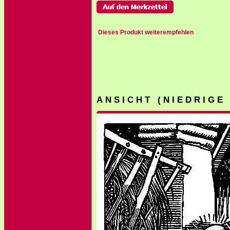
Dieses Produkt weiterempfehlen
A N S I C H T ( N I E D R I G E