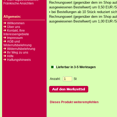
Rechnungswert (gegenüber dem im Shop au
Fränkische Ansichten
ausgewiesenen Bestellwert) um 0,50 EUR /St
• bei Bestellungen ab 10 Stück reduziert sich
Allgemein:
Rechnungswert (gegenüber dem im Shop au
ausgewiesenen Bestellwert) um 1,00 EUR /S
Willkommen
Über uns
Kontakt, Ihre
Interessengebiete
Impressum
AGB und
Widerrufsbelehrung
Widerrufsbelehrung
Ihr Weg zu uns
Hilfe
Haftungshinweis
Lieferbar in 3-5 Werktagen
Anzahl:
St
Dieses Produkt weiterempfehlen