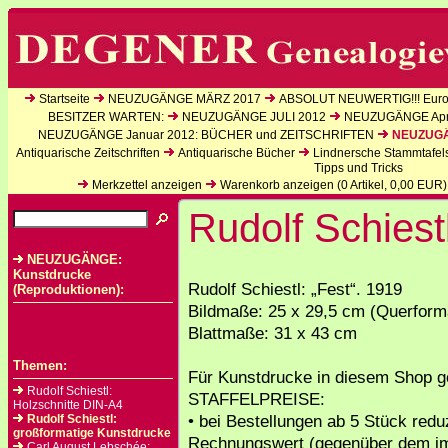
Startseite
NEUZUGÄNGE MÄRZ 2017
ABSOLUT NEUWERTIG!!! Europ
BESITZER WARTEN:
NEUZUGÄNGE JULI 2012
NEUZUGÄNGE Apri
NEUZUGÄNGE Januar 2012: BÜCHER und ZEITSCHRIFTEN
NEUZUGÄN
Antiquarische Zeitschriften
Antiquarische Bücher
Lindnersche Stammtafel
Tipps und Tricks
Merkzettel anzeigen
Warenkorb anzeigen (
0
Artikel,
0,00
EUR)
Rudolf Schiest
NEUZUGÄNGE:
Kunstdrucke
Rudolf Schiestl: „Fest“. 1919
(Reproduktionen):
Bildmaße: 25 x 29,5 cm (Querform
Blattmaße: 31 x 43 cm
Themen:
Für Kunstdrucke in diesem Shop ge
Rudolf Schiestl:
STAFFELPREISE:
Holzschnitte DIN-A4
• bei Bestellungen ab 5 Stück reduz
Rudolf Schiestl:
großformatige Kunstdrucke
Rechnungswert (gegenüber dem i
Carl August Lebschée: