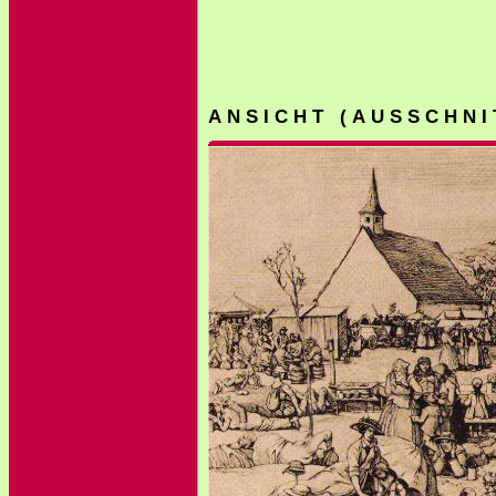
A N S I C H T ( A U S S C H N I