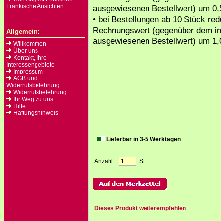
Fränkische Ansichten
ausgewiesenen Bestellwert) um 0,
• bei Bestellungen ab 10 Stück redu
Rechnungswert (gegenüber dem i
Allgemein:
ausgewiesenen Bestellwert) um 1,
Willkommen
Über uns
Kontakt, Ihre
Interessengebiete
Impressum
AGB und
Widerrufsbelehrung
Widerrufsbelehrung
Ihr Weg zu uns
Hilfe
Haftungshinweis
Lieferbar in 3-5 Werktagen
Anzahl:
St
Dieses Produkt weiterempfehlen