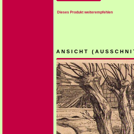
Dieses Produkt weiterempfehlen
A N S I C H T ( A U S S C H N I