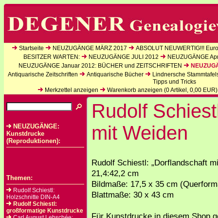
Startseite
NEUZUGÄNGE MÄRZ 2017
ABSOLUT NEUWERTIG!!! Europ
BESITZER WARTEN:
NEUZUGÄNGE JULI 2012
NEUZUGÄNGE Apri
NEUZUGÄNGE Januar 2012: BÜCHER und ZEITSCHRIFTEN
NEUZUGÄN
Antiquarische Zeitschriften
Antiquarische Bücher
Lindnersche Stammtafel
Tipps und Tricks
Merkzettel anzeigen
Warenkorb anzeigen (
0
Artikel,
0,00
EUR)
Rudolf Schiest
mit Weiden
NEUZUGÄNGE:
Kunstdrucke
(Reproduktionen):
Rudolf Schiestl: „Dorflandschaft m
21,4:42,2 cm
Themen:
Bildmaße: 17,5 x 35 cm (Querform
Rudolf Schiestl:
Blattmaße: 30 x 43 cm
Holzschnitte DIN-A4
Rudolf Schiestl:
großformatige Kunstdrucke
Für Kunstdrucke in diesem Shop ge
Carl August Lebschée: