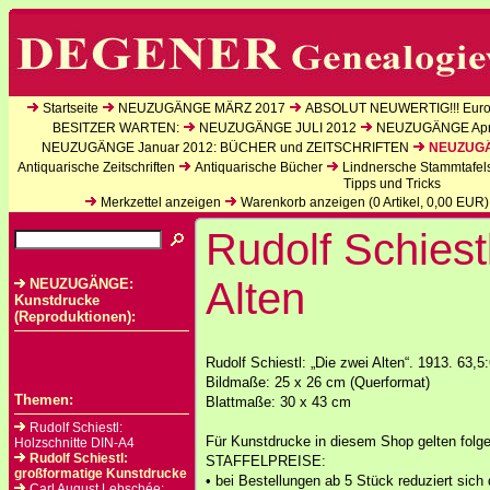
Startseite
NEUZUGÄNGE MÄRZ 2017
ABSOLUT NEUWERTIG!!! Europ
BESITZER WARTEN:
NEUZUGÄNGE JULI 2012
NEUZUGÄNGE Apri
NEUZUGÄNGE Januar 2012: BÜCHER und ZEITSCHRIFTEN
NEUZUGÄN
Antiquarische Zeitschriften
Antiquarische Bücher
Lindnersche Stammtafel
Tipps und Tricks
Merkzettel anzeigen
Warenkorb anzeigen (
0
Artikel,
0,00
EUR)
Rudolf Schiest
Alten
NEUZUGÄNGE:
Kunstdrucke
(Reproduktionen):
Rudolf Schiestl: „Die zwei Alten“. 1913. 63,
Bildmaße: 25 x 26 cm (Querformat)
Themen:
Blattmaße: 30 x 43 cm
Rudolf Schiestl:
Für Kunstdrucke in diesem Shop gelten folg
Holzschnitte DIN-A4
Rudolf Schiestl:
STAFFELPREISE:
großformatige Kunstdrucke
• bei Bestellungen ab 5 Stück reduziert sich 
Carl August Lebschée: