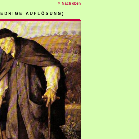
Nach oben
I E D R I G E A U F L Ö S U N G )