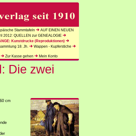
äische Stammtafeln
AUF EINEN NEUEN
l 2012: QUELLEN zur GENEALOGIE
GE: Kunstdrucke (Reproduktionen)
sammlung 18. Jh.
Wappen - Kupferstiche
Zur Kasse gehen
Mein Konto
l: Die zwei
5:60 cm
ende
der