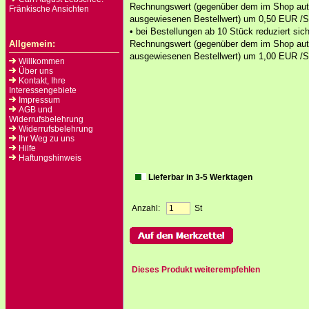
Rechnungswert (gegenüber dem im Shop au
Fränkische Ansichten
ausgewiesenen Bestellwert) um 0,50 EUR /St
• bei Bestellungen ab 10 Stück reduziert sich
Allgemein:
Rechnungswert (gegenüber dem im Shop au
ausgewiesenen Bestellwert) um 1,00 EUR /S
Willkommen
Über uns
Kontakt, Ihre
Interessengebiete
Impressum
AGB und
Widerrufsbelehrung
Widerrufsbelehrung
Ihr Weg zu uns
Hilfe
Haftungshinweis
Lieferbar in 3-5 Werktagen
Anzahl:
St
Dieses Produkt weiterempfehlen