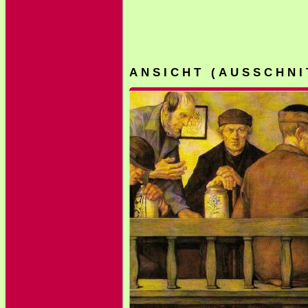
A N S I C H T ( A U S S C H N I