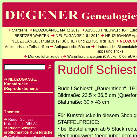
Startseite
NEUZUGÄNGE MÄRZ 2017
ABSOLUT NEUWERTIG!!! Europ
BESITZER WARTEN:
NEUZUGÄNGE JULI 2012
NEUZUGÄNGE Apri
NEUZUGÄNGE Januar 2012: BÜCHER und ZEITSCHRIFTEN
NEUZUGÄN
Antiquarische Zeitschriften
Antiquarische Bücher
Lindnersche Stammtafel
Tipps und Tricks
Merkzettel anzeigen
Warenkorb anzeigen (
0
Artikel,
0,00
EUR)
Rudolf Schiest
NEUZUGÄNGE:
Kunstdrucke
Rudolf Schiestl: „Bauerntisch“. 19
(Reproduktionen):
Bildmaße: 23,5 x 36,5 cm (Querfo
Blattmaße: 30 x 43 cm
Themen:
Für Kunstdrucke in diesem Shop ge
Rudolf Schiestl:
STAFFELPREISE:
Holzschnitte DIN-A4
• bei Bestellungen ab 5 Stück reduz
Rudolf Schiestl:
großformatige Kunstdrucke
Rechnungswert (gegenüber dem i
Carl August Lebschée: