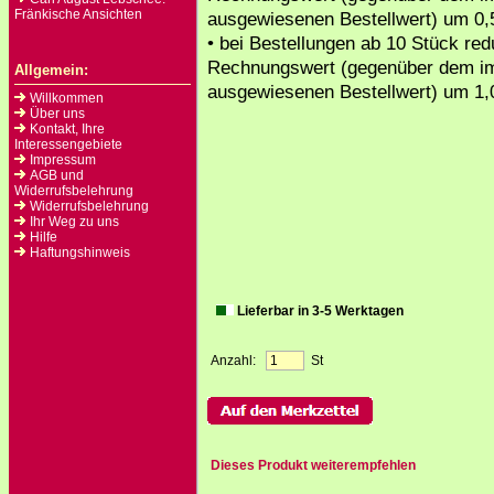
Fränkische Ansichten
ausgewiesenen Bestellwert) um 0,
• bei Bestellungen ab 10 Stück redu
Rechnungswert (gegenüber dem i
Allgemein:
ausgewiesenen Bestellwert) um 1,
Willkommen
Über uns
Kontakt, Ihre
Interessengebiete
Impressum
AGB und
Widerrufsbelehrung
Widerrufsbelehrung
Ihr Weg zu uns
Hilfe
Haftungshinweis
Lieferbar in 3-5 Werktagen
Anzahl:
St
Dieses Produkt weiterempfehlen