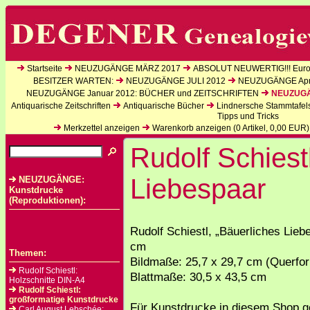
Startseite
NEUZUGÄNGE MÄRZ 2017
ABSOLUT NEUWERTIG!!! Europ
BESITZER WARTEN:
NEUZUGÄNGE JULI 2012
NEUZUGÄNGE Apri
NEUZUGÄNGE Januar 2012: BÜCHER und ZEITSCHRIFTEN
NEUZUGÄN
Antiquarische Zeitschriften
Antiquarische Bücher
Lindnersche Stammtafel
Tipps und Tricks
Merkzettel anzeigen
Warenkorb anzeigen (
0
Artikel,
0,00
EUR)
Rudolf Schiest
Liebespaar
NEUZUGÄNGE:
Kunstdrucke
(Reproduktionen):
Rudolf Schiestl, „Bäuerliches Lieb
cm
Themen:
Bildmaße: 25,7 x 29,7 cm (Querfo
Rudolf Schiestl:
Blattmaße: 30,5 x 43,5 cm
Holzschnitte DIN-A4
Rudolf Schiestl:
großformatige Kunstdrucke
Für Kunstdrucke in diesem Shop ge
Carl August Lebschée: