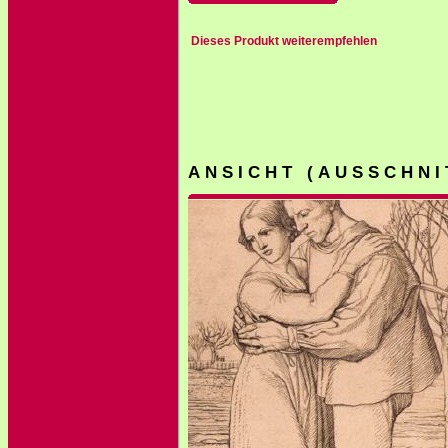
Dieses Produkt weiterempfehlen
A N S I C H T ( A U S S C H N I