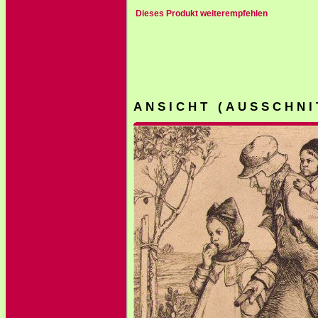
Dieses Produkt weiterempfehlen
A N S I C H T ( A U S S C H N I