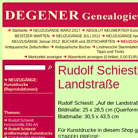
Startseite
NEUZUGÄNGE MÄRZ 2017
ABSOLUT NEUWERTIG!!! Europ
BESITZER WARTEN:
NEUZUGÄNGE JULI 2012
NEUZUGÄNGE Apri
NEUZUGÄNGE Januar 2012: BÜCHER und ZEITSCHRIFTEN
NEUZUGÄN
Antiquarische Zeitschriften
Antiquarische Bücher
Lindnersche Stammtafel
Tipps und Tricks
Merkzettel anzeigen
Warenkorb anzeigen (
0
Artikel,
0,00
EUR)
Rudolf Schiestl
Landstraße
NEUZUGÄNGE:
Kunstdrucke
(Reproduktionen):
Rudolf Schiestl: „Auf der Landstra
Bildmaße: 25 x 28,5 cm (Querform
Themen:
Blattmaße: 30,5 x 43,5 cm
Rudolf Schiestl:
Holzschnitte DIN-A4
Rudolf Schiestl:
Für Kunstdrucke in diesem Shop ge
großformatige Kunstdrucke
STAFFELPREISE:
Carl August Lebschée: