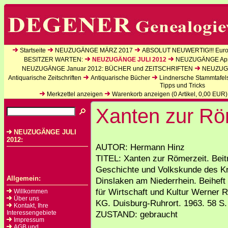
Startseite
NEUZUGÄNGE MÄRZ 2017
ABSOLUT NEUWERTIG!!! Europ
BESITZER WARTEN:
NEUZUGÄNGE JULI 2012
NEUZUGÄNGE Apri
NEUZUGÄNGE Januar 2012: BÜCHER und ZEITSCHRIFTEN
NEUZUGÄ
Antiquarische Zeitschriften
Antiquarische Bücher
Lindnersche Stammtafel
Tipps und Tricks
Merkzettel anzeigen
Warenkorb anzeigen (
0
Artikel,
0,00
EUR)
Xanten zur Rö
NEUZUGÄNGE JULI
2012:
AUTOR: Hermann Hinz
TITEL: Xanten zur Römerzeit. Beit
Geschichte und Volkskunde des K
Allgemein:
Dinslaken am Niederrhein. Beiheft 
für Wirtschaft und Kultur Werner 
Willkommen
Über uns
KG. Duisburg-Ruhrort. 1963. 58 S.
Kontakt, Ihre
Interessengebiete
ZUSTAND: gebraucht
Impressum
AGB und