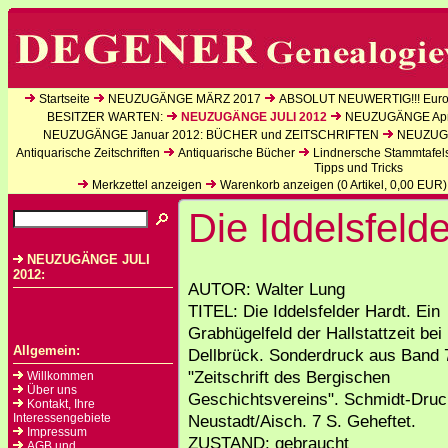
Startseite
NEUZUGÄNGE MÄRZ 2017
ABSOLUT NEUWERTIG!!! Europ
BESITZER WARTEN:
NEUZUGÄNGE JULI 2012
NEUZUGÄNGE Apri
NEUZUGÄNGE Januar 2012: BÜCHER und ZEITSCHRIFTEN
NEUZUGÄ
Antiquarische Zeitschriften
Antiquarische Bücher
Lindnersche Stammtafel
Tipps und Tricks
Merkzettel anzeigen
Warenkorb anzeigen (
0
Artikel,
0,00
EUR)
Die Iddelsfeld
NEUZUGÄNGE JULI
2012:
AUTOR: Walter Lung
TITEL: Die Iddelsfelder Hardt. Ein
Grabhügelfeld der Hallstattzeit bei 
Allgemein:
Dellbrück. Sonderdruck aus Band 
"Zeitschrift des Bergischen
Willkommen
Über uns
Geschichtsvereins". Schmidt-Druc
Kontakt, Ihre
Interessengebiete
Neustadt/Aisch. 7 S. Geheftet.
Impressum
ZUSTAND: gebraucht
AGB und