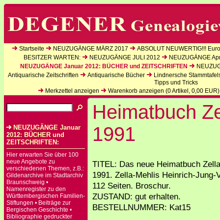
Startseite
NEUZUGÄNGE MÄRZ 2017
ABSOLUT NEUWERTIG!!! Europ
BESITZER WARTEN:
NEUZUGÄNGE JULI 2012
NEUZUGÄNGE Apri
NEUZUGÄNGE Januar 2012: BÜCHER und ZEITSCHRIFTEN
NEUZUGÄ
Antiquarische Zeitschriften
Antiquarische Bücher
Lindnersche Stammtafel
Tipps und Tricks
Merkzettel anzeigen
Warenkorb anzeigen (
0
Artikel,
0,00
EUR)
Heimatbuch Ze
1991
NEUZUGÄNGE Januar
2012: BÜCHER und
ZEITSCHRIFTEN:
Hier erwarten Sie über 100
neue Angebote zu
TITEL: Das neue Heimatbuch Zella
verschiedenen Themen, z.B.:
1991. Zella-Mehlis Heinrich-Jung-V
Gildenarchive im Stadtarchiv
Braunschweig •
112 Seiten. Broschur.
Namenregister zu den
ZUSTAND: gut erhalten.
Württembergischen Familien-
Stiftungen • Beiträge zur
BESTELLNUMMER: Kat15
Bergischen Geschichte •
Bibliographie gedruckter