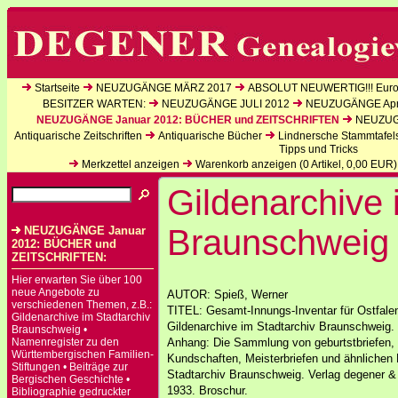
Startseite
NEUZUGÄNGE MÄRZ 2017
ABSOLUT NEUWERTIG!!! Europ
BESITZER WARTEN:
NEUZUGÄNGE JULI 2012
NEUZUGÄNGE Apri
NEUZUGÄNGE Januar 2012: BÜCHER und ZEITSCHRIFTEN
NEUZUGÄ
Antiquarische Zeitschriften
Antiquarische Bücher
Lindnersche Stammtafel
Tipps und Tricks
Merkzettel anzeigen
Warenkorb anzeigen (
0
Artikel,
0,00
EUR)
Gildenarchive 
Braunschweig
NEUZUGÄNGE Januar
2012: BÜCHER und
ZEITSCHRIFTEN:
Hier erwarten Sie über 100
neue Angebote zu
AUTOR: Spieß, Werner
verschiedenen Themen, z.B.:
TITEL: Gesamt-Innungs-Inventar für Ostfalen
Gildenarchive im Stadtarchiv
Gildenarchive im Stadtarchiv Braunschweig.
Braunschweig •
Namenregister zu den
Anhang: Die Sammlung von geburtstbriefen, 
Württembergischen Familien-
Kundschaften, Meisterbriefen und ähnliche
Stiftungen • Beiträge zur
Stadtarchiv Braunschweig. Verlag degener & 
Bergischen Geschichte •
1933. Broschur.
Bibliographie gedruckter