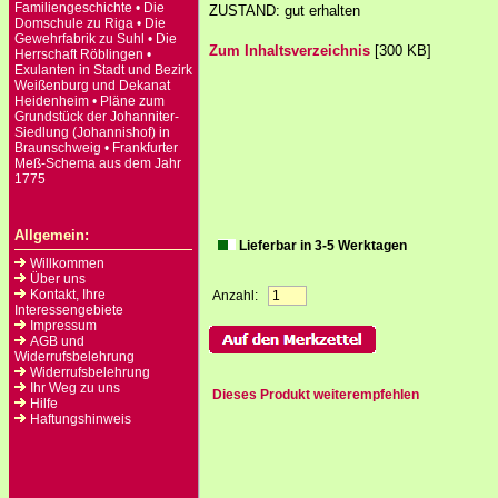
Familiengeschichte • Die
ZUSTAND: gut erhalten
Domschule zu Riga • Die
Gewehrfabrik zu Suhl • Die
Zum Inhaltsverzeichnis
[300 KB]
Herrschaft Röblingen •
Exulanten in Stadt und Bezirk
Weißenburg und Dekanat
Heidenheim • Pläne zum
Grundstück der Johanniter-
Siedlung (Johannishof) in
Braunschweig • Frankfurter
Meß-Schema aus dem Jahr
1775
Allgemein:
Lieferbar in 3-5 Werktagen
Willkommen
Über uns
Kontakt, Ihre
Anzahl:
Interessengebiete
Impressum
AGB und
Widerrufsbelehrung
Widerrufsbelehrung
Ihr Weg zu uns
Dieses Produkt weiterempfehlen
Hilfe
Haftungshinweis